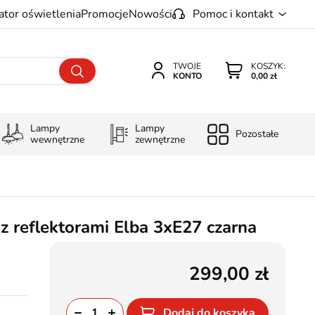
ator oświetlenia
Promocje
Nowości
Pomoc i kontakt
TWOJE
KOSZYK:
KONTO
0,00 zł
Lampy
Lampy
Pozostałe
wewnętrzne
zewnętrzne
z reflektorami Elba 3xE27 czarna
299,00
Dodaj do koszyka