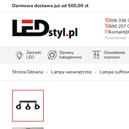
Darmowa dostawa już od 500,00 zł
506 336 
690 257 
kontakt@l
Poniedziałek 
Żarówki
Oprawy
Oświetlenie
LED
halogenowe
szynowe
Strona Główna
Lampy wewnętrzne
Lampa sufito