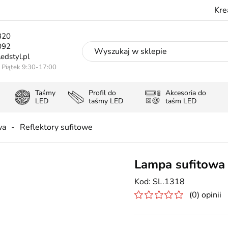
Kre
320
092
edstyl.pl
- Piątek 9:30-17:00
Taśmy
Profil do
Akcesoria do
LED
taśmy LED
taśm LED
wa
Reflektory sufitowe
Lampa sufitowa 
SL.1318
(0) opinii