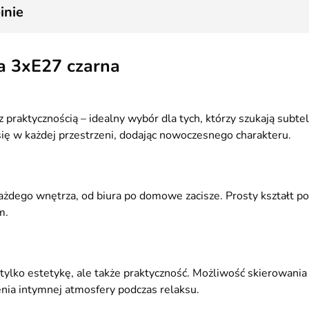
2
inie
ba 3xE27 czarna
raktycznością – idealny wybór dla tych, którzy szukają subte
 się w każdej przestrzeni, dodając nowoczesnego charakteru.
ażdego wnętrza, od biura po domowe zacisze. Prosty kształt p
m.
lko estetykę, ale także praktyczność. Możliwość skierowania św
enia intymnej atmosfery podczas relaksu.