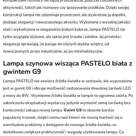
kompaktowe rozmiary nie będą przeszkadzać podczas codziennych
aktywności, takich jak rozmowy czy spożywanie posiłków. Dzięki swojej
konstrukcji lampa nie zdominuje przestrzeni, ale dyskretnie ją dopełni,
dodając elegancji i nowoczesnego akcentu. Wykonana z wysokiej jakości
stali i wykończona w eleganckim białym kolorze, lampa PASTELO nie
tylko wygląda stylowo, ale także jest trwała i solidna. Jej prostota i
elegancja sprawiają, że pasuje do różnych stylów wnętrz, od
nowoczesnych, przez industrialne, aż po minimalistyczne.
Lampa szynowa wisząca PASTELO biała z
gwintem G9
Lampa PASTELO nie zawiera źródła światła w zestawie, ale wyposażona
jest w gwint G9 i oferuje możliwość zastosowania dowolnej żarówki LED
o mocy do 8W. Wymienne źródło światła w lampie to ogromna zaleta. Po
zakończeniu eksploatacji wystarczy jedynie wymienić samą żarówkę bez
konieczności zakupu nowej lampy.
Gwint G9
to obecnie bardzo
popularny trzonek, dzięki czemu nasi klienci nie muszą martwić się o
ewentualne problemy z dostępem do nowego źródła światła, co
dodatkowo zwiększa praktyczność i wygodę użytkowania lampy. Co