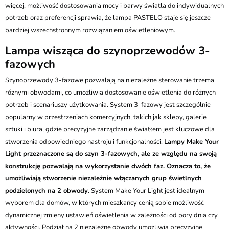
więcej, możliwość dostosowania mocy i barwy światła do indywidualnych
potrzeb oraz preferencji sprawia, że lampa PASTELO staje się jeszcze
bardziej wszechstronnym rozwiązaniem oświetleniowym.
Lampa wisząca do szynoprzewodów 3-
fazowych
Szynoprzewody 3-fazowe pozwalają na niezależne sterowanie trzema
różnymi obwodami, co umożliwia dostosowanie oświetlenia do różnych
potrzeb i scenariuszy użytkowania. System 3-fazowy jest szczególnie
popularny w przestrzeniach komercyjnych, takich jak sklepy, galerie
sztuki i biura, gdzie precyzyjne zarządzanie światłem jest kluczowe dla
stworzenia odpowiedniego nastroju i funkcjonalności.
Lampy Make Your
Light przeznaczone są do szyn 3-fazowych, ale ze względu na swoją
konstrukcję pozwalają na wykorzystanie dwóch faz. Oznacza to, że
umożliwiają stworzenie niezależnie włączanych grup świetlnych
podzielonych na 2 obwody
. System Make Your Light jest idealnym
wyborem dla domów, w których mieszkańcy cenią sobie możliwość
dynamicznej zmieny ustawień oświetlenia w zależności od pory dnia czy
aktywności. Podział na 2 niezależne obwody umożliwia precyzyjne