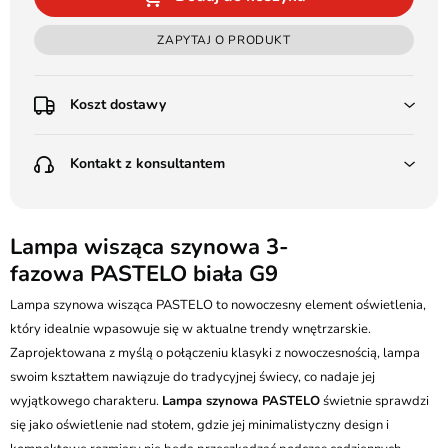
ZAPYTAJ O PRODUKT
Koszt dostawy
Przedpłata:
Kontakt z konsultantem
Poczta Polska Kurier 48H - 11 zł
Kurier GLS - 15 zł
Przesyłka Gabarytowa - 30 zł
LEDSTYL.pl
Darmowa dostawa już od 500 zł
Batalionów Chłopskich 12, 94-058 Łódź
Lampa wisząca szynowa 3-
(od 1000 zł dla gabarytów, nie dotyczy produktów 3m)
fazowa PASTELO biała G9
506 336 320
Pobranie:
Lampa szynowa wisząca PASTELO to nowoczesny element oświetlenia,
Poczta Polska Kurier 48H - 16 zł
kontakt@ledstyl.pl
Kurier GLS - 20 zł
który idealnie wpasowuje się w aktualne trendy wnętrzarskie.
Przesyłka Gabarytowa - 35 zł
Zaprojektowana z myślą o połączeniu klasyki z nowoczesnością, lampa
swoim kształtem nawiązuje do tradycyjnej świecy, co nadaje jej
wyjątkowego charakteru.
Lampa szynowa PASTELO
świetnie sprawdzi
się jako oświetlenie nad stołem, gdzie jej minimalistyczny design i