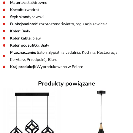
Materiał:
stal/drewno
Kształt:
kwadrat
Styl:
skandynawski
Funkcjonalność:
rozproszone światło, regulacja zawiesia
Kolor:
Biały
Kolor kabla:
biały
Kolor podsufitki:
Biały
Przeznaczenie:
Salon, Sypialnia, Jadalnia, Kuchnia, Restauracja,
Korytarz, Przedpokój, Biuro
Kraj produkcji:
Wyprodukowano w Polsce
Produkty powiązane