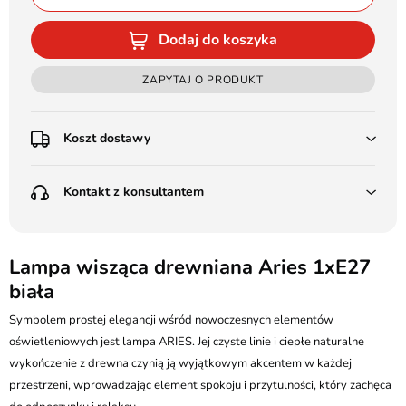
Dodaj do koszyka
ZAPYTAJ O PRODUKT
Koszt dostawy
Przedpłata:
Kontakt z konsultantem
Poczta Polska Kurier 48H - 11 zł
Kurier GLS - 15 zł
Przesyłka Gabarytowa - 30 zł
LEDSTYL.pl
Darmowa dostawa już od 500 zł
Batalionów Chłopskich 12, 94-058 Łódź
Lampa wisząca drewniana Aries 1xE27
(od 1000 zł dla gabarytów, nie dotyczy produktów 3m)
biała
506 336 320
Pobranie:
Symbolem prostej elegancji wśród nowoczesnych elementów
Poczta Polska Kurier 48H - 16 zł
kontakt@ledstyl.pl
Kurier GLS - 20 zł
oświetleniowych jest lampa ARIES. Jej czyste linie i ciepłe naturalne
Przesyłka Gabarytowa - 35 zł
wykończenie z drewna czynią ją wyjątkowym akcentem w każdej
przestrzeni, wprowadzając element spokoju i przytulności, który zachęca