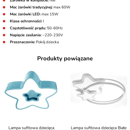
Żarówka w komplecie:
Nie
Moc żarówki tradycyjnej:
max 60W
Moc żarówki LED:
max 15W
Klasa ochronności:
I
Częstotliwość prądu:
50-60Hz
Napięcie zasilania:
~220-230V
Przeznaczenie:
Pokój dziecka
Produkty powiązane
Lampa sufitowa dziecięca
Lampa sufitowa dziecięca Białe