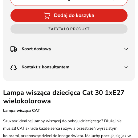
Dodaj do koszyka
ZAPYTAJ O PRODUKT
Koszt dostawy
Przedpłata:
Kontakt z konsultantem
Poczta Polska Kurier 48H - 11 zł
Kurier GLS - 15 zł
Przesyłka Gabarytowa - 30 zł
LEDSTYL.pl
Darmowa dostawa już od 500 zł
Batalionów Chłopskich 12, 94-058 Łódź
Lampa wisząca dziecięca Cat 30 1xE27
(od 1000 zł dla gabarytów, nie dotyczy produktów 3m)
wielokolorowa
506 336 320
Pobranie:
Lampa wisząca CAT
Poczta Polska Kurier 48H - 16 zł
kontakt@ledstyl.pl
Kurier GLS - 20 zł
Szukasz idealnej lampy wiszącej do pokoju dziecięcego? Dłużej nie
Przesyłka Gabarytowa - 35 zł
musisz! CAT skrada każde serca i ożywia przestrzeń wyrazistymi
kolorami, przenosząc dzieci do innego świata. Maluchy poczują się jak w