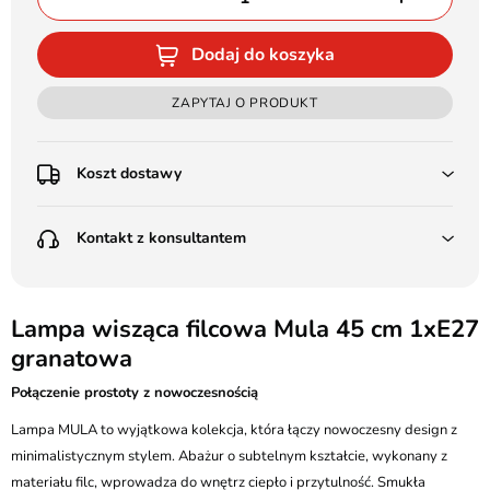
Dodaj do koszyka
ZAPYTAJ O PRODUKT
Koszt dostawy
Przedpłata:
Kontakt z konsultantem
Poczta Polska Kurier 48H - 11 zł
Kurier GLS - 15 zł
Przesyłka Gabarytowa - 30 zł
LEDSTYL.pl
Darmowa dostawa już od 500 zł
Batalionów Chłopskich 12, 94-058 Łódź
Lampa wisząca filcowa Mula 45 cm 1xE27
(od 1000 zł dla gabarytów, nie dotyczy produktów 3m)
granatowa
506 336 320
Pobranie:
Połączenie prostoty z nowoczesnością
Poczta Polska Kurier 48H - 16 zł
kontakt@ledstyl.pl
Kurier GLS - 20 zł
Lampa MULA to wyjątkowa kolekcja, która łączy nowoczesny design z
Przesyłka Gabarytowa - 35 zł
minimalistycznym stylem. Abażur o subtelnym kształcie, wykonany z
materiału filc, wprowadza do wnętrz ciepło i przytulność. Smukła