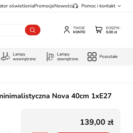
ator oświetlenia
Promocje
Nowości
Pomoc i kontakt
TWOJE
KOSZYK:
KONTO
0,00 zł
Lampy
Lampy
Pozostałe
wewnętrzne
zewnętrzne
minimalistyczna Nova 40cm 1xE27
139,00