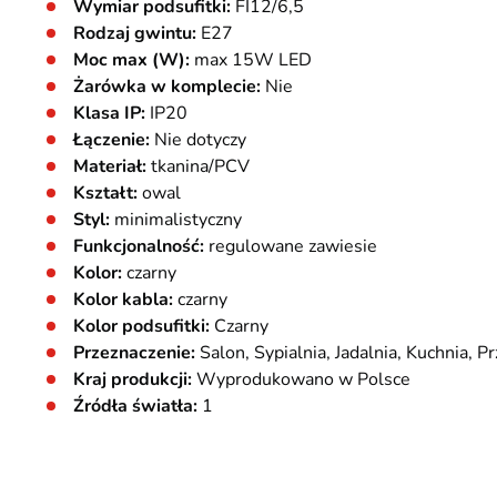
Wymiar podsufitki:
FI12/6,5
Rodzaj gwintu:
E27
Moc max (W):
max 15W LED
Żarówka w komplecie:
Nie
Klasa IP:
IP20
Łączenie:
Nie dotyczy
Materiał:
tkanina/PCV
Kształt:
owal
Styl:
minimalistyczny
Funkcjonalność:
regulowane zawiesie
Kolor:
czarny
Kolor kabla:
czarny
Kolor podsufitki:
Czarny
Przeznaczenie:
Salon, Sypialnia, Jadalnia, Kuchnia, P
Kraj produkcji:
Wyprodukowano w Polsce
Źródła światła:
1