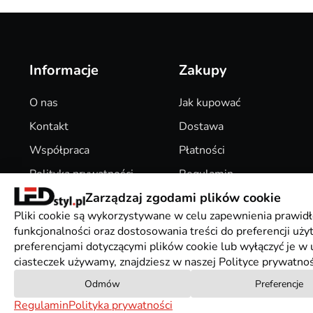
Informacje
Zakupy
O nas
Jak kupować
Kontakt
Dostawa
Współpraca
Płatności
Polityka prywatności
Regulamin
Zarządzaj zgodami plików cookie
Pliki Cookies
Zwroty
Pliki cookie są wykorzystywane w celu zapewnienia prawidł
funkcjonalności oraz dostosowania treści do preferencji uż
preferencjami dotyczącymi plików cookie lub wyłączyć je w u
ciasteczek używamy, znajdziesz w naszej Polityce prywatnoś
Odmów
Preferencje
Regulamin
Polityka prywatności