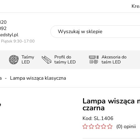
Kre
320
092
edstyl.pl
- Piątek 9:30-17:00
Taśmy
Profil do
Akcesoria do
LED
taśmy LED
taśm LED
a
Lampa wisząca klasyczna
Lampa wisząca 
czarna
SL.1406
(0) opinii