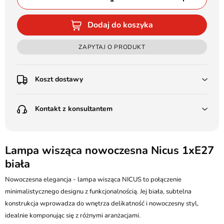
Dodaj do koszyka
ZAPYTAJ O PRODUKT
Koszt dostawy
Przedpłata:
Kontakt z konsultantem
Poczta Polska Kurier 48H - 11 zł
Kurier GLS - 15 zł
Przesyłka Gabarytowa - 30 zł
LEDSTYL.pl
Darmowa dostawa już od 500 zł
Batalionów Chłopskich 12, 94-058 Łódź
Lampa wisząca nowoczesna Nicus 1xE27
(od 1000 zł dla gabarytów, nie dotyczy produktów 3m)
biała
506 336 320
Pobranie:
Nowoczesna elegancja - lampa wisząca NICUS to połączenie
Poczta Polska Kurier 48H - 16 zł
kontakt@ledstyl.pl
Kurier GLS - 20 zł
minimalistycznego designu z funkcjonalnością. Jej biała, subtelna
Przesyłka Gabarytowa - 35 zł
konstrukcja wprowadza do wnętrza delikatność i nowoczesny styl,
idealnie komponując się z różnymi aranżacjami.