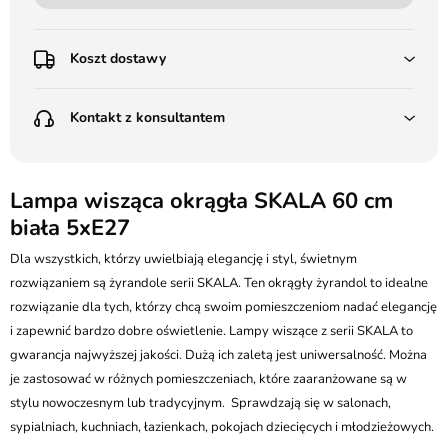
Koszt dostawy
Przedpłata:
Kontakt z konsultantem
Poczta Polska Kurier 48H - 11 zł
Kurier GLS - 15 zł
Przesyłka Gabarytowa - 30 zł
LEDSTYL.pl
Darmowa dostawa już od 500 zł
Batalionów Chłopskich 12, 94-058 Łódź
Lampa wisząca okrągła SKALA 60 cm
(od 1000 zł dla gabarytów, nie dotyczy produktów 3m)
biała 5xE27
506 336 320
Pobranie:
Dla wszystkich, którzy uwielbiają elegancję i styl, świetnym
Poczta Polska Kurier 48H - 16 zł
kontakt@ledstyl.pl
Kurier GLS - 20 zł
rozwiązaniem są żyrandole serii SKALA. Ten okrągły żyrandol to idealne
Przesyłka Gabarytowa - 35 zł
rozwiązanie dla tych, którzy chcą swoim pomieszczeniom nadać elegancję
i zapewnić bardzo dobre oświetlenie. Lampy wiszące z serii SKALA to
gwarancja najwyższej jakości. Dużą ich zaletą jest uniwersalność. Można
je zastosować w różnych pomieszczeniach, które zaaranżowane są w
stylu nowoczesnym lub tradycyjnym. Sprawdzają się w salonach,
sypialniach, kuchniach, łazienkach, pokojach dziecięcych i młodzieżowych.