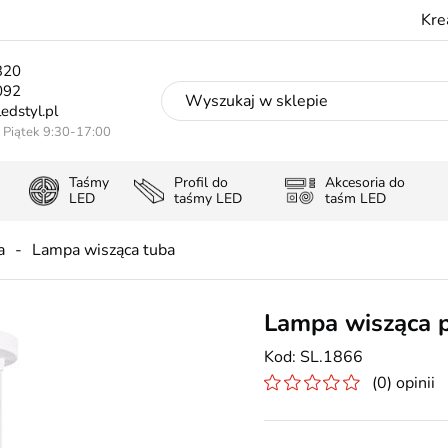
Kre
320
092
edstyl.pl
- Piątek 9:30-17:00
Taśmy
Profil do
Akcesoria do
LED
taśmy LED
taśm LED
a
Lampa wisząca tuba
Lampa wisząca p
SL.1866
(0) opinii