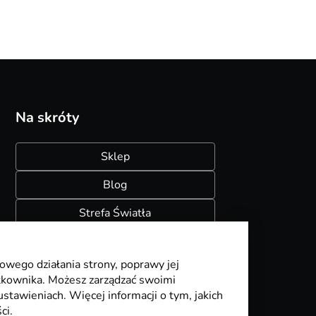
Na skróty
Sklep
Blog
Strefa Światła
Konfigurator szynoprzewodów
owego działania strony, poprawy jej
ytkownika. Możesz zarządzać swoimi
stawieniach. Więcej informacji o tym, jakich
ci.