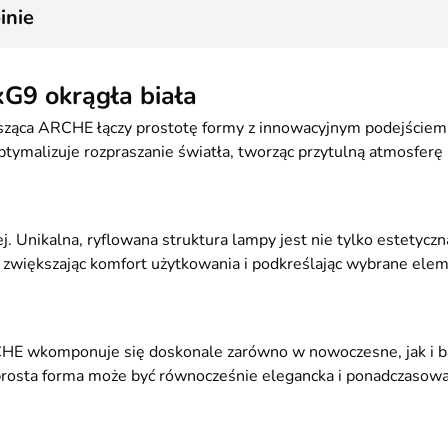
2
inie
G9 okrągła biała
ąca ARCHE łączy prostotę formy z innowacyjnym podejściem do
tymalizuje rozpraszanie światła, tworząc przytulną atmosferę b
j. Unikalna, ryflowana struktura lampy jest nie tylko estetycz
 zwiększając komfort użytkowania i podkreślając wybrane ele
HE wkomponuje się doskonale zarówno w nowoczesne, jak i bard
prosta forma może być równocześnie elegancka i ponadczasowa