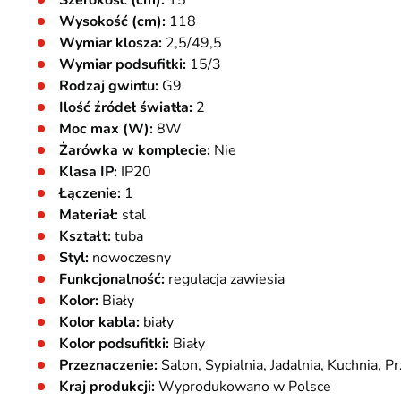
Szerokość (cm):
15
Wysokość (cm):
118
Wymiar klosza:
2,5/49,5
Wymiar podsufitki:
15/3
Rodzaj gwintu:
G9
Ilość źródeł światła:
2
Moc max (W):
8W
Żarówka w komplecie:
Nie
Klasa IP:
IP20
Łączenie:
1
Materiał:
stal
Kształt:
tuba
Styl:
nowoczesny
Funkcjonalność:
regulacja zawiesia
Kolor:
Biały
Kolor kabla:
biały
Kolor podsufitki:
Biały
Przeznaczenie:
Salon, Sypialnia, Jadalnia, Kuchnia, P
Kraj produkcji:
Wyprodukowano w Polsce