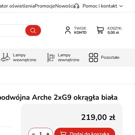
ator oświetlenia
Promocje
Nowości
Pomoc i kontakt
TWOJE
KOSZYK:
KONTO
0,00 zł
Lampy
Lampy
Pozostałe
wewnętrzne
zewnętrzne
odwójna Arche 2xG9 okrągła biała
219,00
Dodaj do koszyka