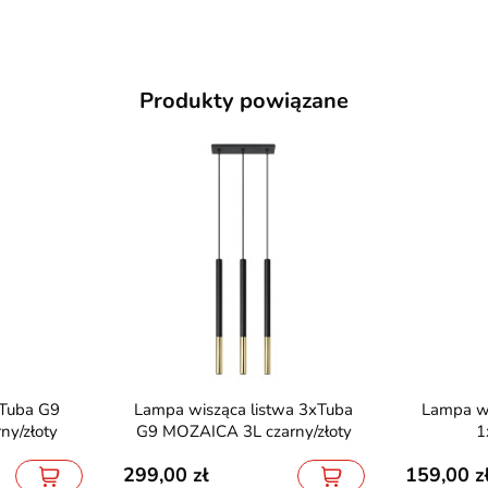
Produkty powiązane
Lampa wisząca listwa 3xTuba
Lampa wisząca tuba LAGOS
y/złoty
G9 MOZAICA 3L czarny/złoty
1
299,00
159,00