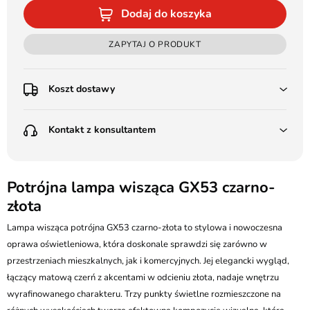
Dodaj do koszyka
ZAPYTAJ O PRODUKT
Koszt dostawy
Przedpłata:
Kontakt z konsultantem
Poczta Polska Kurier 48H - 11 zł
Kurier GLS - 15 zł
Przesyłka Gabarytowa - 30 zł
LEDSTYL.pl
Darmowa dostawa już od 500 zł
Batalionów Chłopskich 12, 94-058 Łódź
Potrójna lampa wisząca GX53 czarno-
(od 1000 zł dla gabarytów, nie dotyczy produktów 3m)
złota
506 336 320
Pobranie:
Lampa wisząca potrójna GX53 czarno-złota to stylowa i nowoczesna
Poczta Polska Kurier 48H - 16 zł
kontakt@ledstyl.pl
Kurier GLS - 20 zł
oprawa oświetleniowa, która doskonale sprawdzi się zarówno w
Przesyłka Gabarytowa - 35 zł
przestrzeniach mieszkalnych, jak i komercyjnych. Jej elegancki wygląd,
łączący matową czerń z akcentami w odcieniu złota, nadaje wnętrzu
wyrafinowanego charakteru. Trzy punkty świetlne rozmieszczone na