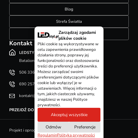
Blog
Strefa Światła
Zarządzaj zgodami
Konfigurator szynoprzewodów
plików cookie
Kontakt
Pliki cookie są wykorzystywane w
celu zapewnienia prawidłowego
LEDSTYL.pl
działania strony, poprawy jej
Batalionów Chłopskich 12, 94-058 Łódź
funkcjonalności oraz dostosowania
treści do preferencji użytkownika.
Możesz zarządzać swoimi
506 336 320
preferencjami dotyczącymi plików
cookie lub wyłączyć je w
690 257 092
ustawieniach. Więcej informacji o
tym, jakich ciasteczek używamy,
kontakt@ledstyl.pl
znajdziesz w naszej Polityce
prywatności.
PRZEJDŹ DO DZIAŁU KONTAKT
Akceptuj wszystkie
Odmów
Preferencje
Projekt i oprogramowanie sklepu - GOshop
Regulamin
Polityka prywatności