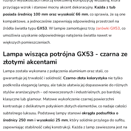
różnych wysokościach tworzą efektowną kompozycję wizualną, która
przyciąga wzrok i stanowi mocny akcent dekoracyjny.
Każda z tub
posiada średnicę 100 mm oraz wysokość 66 mm
, co sprawia, że są one
kompaktowe, a jednocześnie zapewniają odpowiednią przestrzeń na
źródła światła typu
GX53
. W lampie zamontujesz trzy
żarówki GX53
, co
umożliwia uzyskanie odpowiedniego natężenia światła nawet w
większych pomieszczeniach.
Lampa wisząca potrójna GX53 - czarna ze
złotymi akcentami
Lampa została wykonana z połączenia aluminium oraz stali, co
gwarantuje jej trwałość i solidność.
Czarno-złota kolorystyka
nie tylko
podkreśla elegancję lampy, ale także ułatwia jej dopasowanie do różnych
stylów aranżacyjnych – od nowoczesnych i industrialnych, po bardziej
klasyczne lub glamour. Matowe wykończenie czarnej powierzchni
kontrastuje z delikatnym połyskiem złotych elementów, co nadaje całości
subtelnego luksusu. Podstawę lampy stanowi
okrągła podsufitka o
średnicy 250 mm i wysokości 25 mm
, który solidnie przylega do sufitu,
zapewniając stabilność całej konstrukcji. Każda z lamp zawieszona jest na