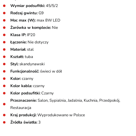
Wymiar podsufitki:
45/5/2
Rodzaj gwintu:
G9
Moc max (W):
max 8W LED
Żarówka w komplecie:
Nie
Klasa IP:
IP20
Łączenie:
Nie dotyczy
Materiał:
stal
Kształt:
tuba
Styl:
skandynawski
Funkcjonalność:
świeci w dół
Kolor:
czarny
Kolor kabla:
czarny
Kolor podsufitki:
Czarny
Przeznaczenie:
Salon, Sypialnia, Jadalnia, Kuchnia, Przedpokój,
Restauracja
Kraj produkcji:
Wyprodukowano w Polsce
Źródła światła:
3