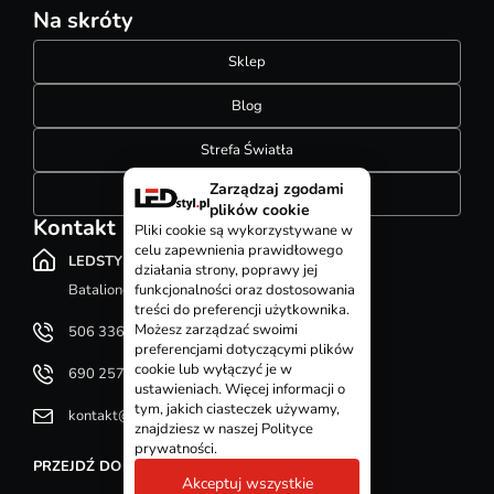
Na skróty
Sklep
Blog
Strefa Światła
Zarządzaj zgodami
Konfigurator szynoprzewodów
plików cookie
Kontakt
Pliki cookie są wykorzystywane w
celu zapewnienia prawidłowego
LEDSTYL.pl
działania strony, poprawy jej
Batalionów Chłopskich 12, 94-058 Łódź
funkcjonalności oraz dostosowania
treści do preferencji użytkownika.
Możesz zarządzać swoimi
506 336 320
preferencjami dotyczącymi plików
cookie lub wyłączyć je w
690 257 092
ustawieniach. Więcej informacji o
tym, jakich ciasteczek używamy,
kontakt@ledstyl.pl
znajdziesz w naszej Polityce
prywatności.
PRZEJDŹ DO DZIAŁU KONTAKT
Akceptuj wszystkie