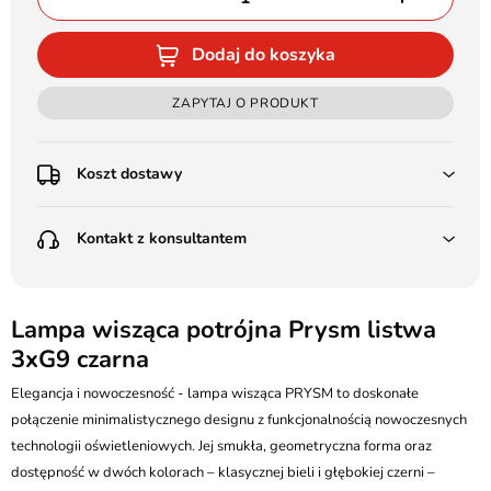
Dodaj do koszyka
ZAPYTAJ O PRODUKT
Koszt dostawy
Przedpłata:
Kontakt z konsultantem
Poczta Polska Kurier 48H - 11 zł
Kurier GLS - 15 zł
Przesyłka Gabarytowa - 30 zł
LEDSTYL.pl
Darmowa dostawa już od 500 zł
Batalionów Chłopskich 12, 94-058 Łódź
Lampa wisząca potrójna Prysm listwa
(od 1000 zł dla gabarytów, nie dotyczy produktów 3m)
3xG9 czarna
506 336 320
Pobranie:
Elegancja i nowoczesność - lampa wisząca PRYSM to doskonałe
Poczta Polska Kurier 48H - 16 zł
kontakt@ledstyl.pl
Kurier GLS - 20 zł
połączenie minimalistycznego designu z funkcjonalnością nowoczesnych
Przesyłka Gabarytowa - 35 zł
technologii oświetleniowych. Jej smukła, geometryczna forma oraz
dostępność w dwóch kolorach – klasycznej bieli i głębokiej czerni –