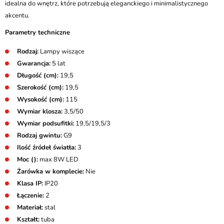
idealna do wnętrz, które potrzebują eleganckiego i minimalistycznego
akcentu.
Parametry techniczne
Rodzaj:
Lampy wiszące
Gwarancja:
5 lat
Długość (cm):
19,5
Szerokość (cm):
19,5
Wysokość (cm):
115
Wymiar klosza:
3,5/50
Wymiar podsufitki:
19,5/19,5/3
Rodzaj gwintu:
G9
Ilość źródeł światła:
3
Moc ():
max 8W LED
Żarówka w komplecie:
Nie
Klasa IP:
IP20
Łączenie:
2
Materiał:
stal
Kształt:
tuba