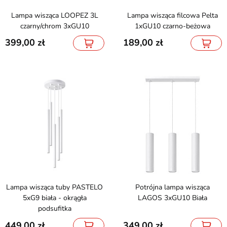
Lampa wisząca LOOPEZ 3L
Lampa wisząca filcowa Pelta
czarny/chrom 3xGU10
1xGU10 czarno-beżowa
399,00
189,00
Lampa wisząca tuby PASTELO
Potrójna lampa wisząca
5xG9 biała - okrągła
LAGOS 3xGU10 Biała
podsufitka
449,00
349,00