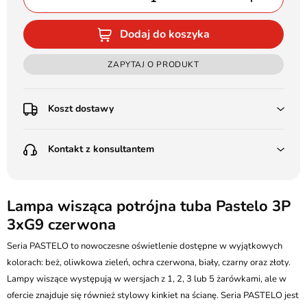
Dodaj do koszyka
ZAPYTAJ O PRODUKT
Koszt dostawy
Przedpłata:
Kontakt z konsultantem
Poczta Polska Kurier 48H - 11 zł
Kurier GLS - 15 zł
Przesyłka Gabarytowa - 30 zł
LEDSTYL.pl
Darmowa dostawa już od 500 zł
Batalionów Chłopskich 12, 94-058 Łódź
Lampa wisząca potrójna tuba Pastelo 3P
(od 1000 zł dla gabarytów, nie dotyczy produktów 3m)
3xG9 czerwona
506 336 320
Pobranie:
Seria PASTELO to nowoczesne oświetlenie dostępne w wyjątkowych
Poczta Polska Kurier 48H - 16 zł
kontakt@ledstyl.pl
Kurier GLS - 20 zł
kolorach: beż, oliwkowa zieleń, ochra czerwona, biały, czarny oraz złoty.
Przesyłka Gabarytowa - 35 zł
Lampy wiszące występują w wersjach z 1, 2, 3 lub 5 żarówkami, ale w
ofercie znajduje się również stylowy kinkiet na ścianę. Seria PASTELO jest