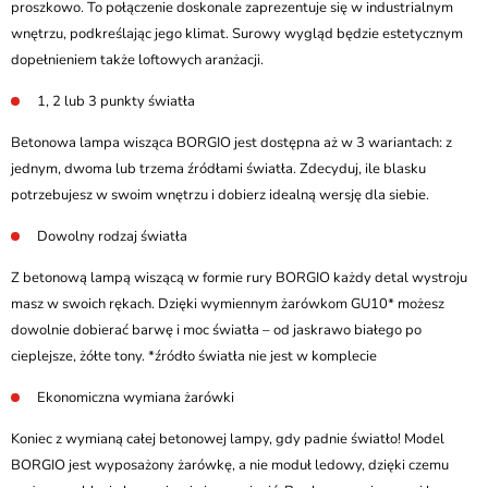
proszkowo. To połączenie doskonale zaprezentuje się w industrialnym
wnętrzu, podkreślając jego klimat. Surowy wygląd będzie estetycznym
dopełnieniem także loftowych aranżacji.
1, 2 lub 3 punkty światła
Betonowa lampa wisząca BORGIO jest dostępna aż w 3 wariantach: z
jednym, dwoma lub trzema źródłami światła. Zdecyduj, ile blasku
potrzebujesz w swoim wnętrzu i dobierz idealną wersję dla siebie.
Dowolny rodzaj światła
Z betonową lampą wiszącą w formie rury BORGIO każdy detal wystroju
masz w swoich rękach. Dzięki wymiennym żarówkom GU10* możesz
dowolnie dobierać barwę i moc światła – od jaskrawo białego po
cieplejsze, żółte tony. *źródło światła nie jest w komplecie
Ekonomiczna wymiana żarówki
Koniec z wymianą całej betonowej lampy, gdy padnie światło! Model
BORGIO jest wyposażony żarówkę, a nie moduł ledowy, dzięki czemu