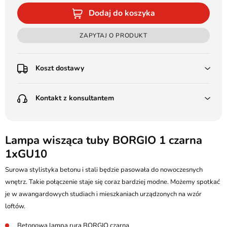
Dodaj do koszyka
ZAPYTAJ O PRODUKT
Koszt dostawy
Przedpłata:
Kontakt z konsultantem
Poczta Polska Kurier 48H - 11 zł
Kurier GLS - 15 zł
Przesyłka Gabarytowa - 30 zł
LEDSTYL.pl
Darmowa dostawa już od 500 zł
Batalionów Chłopskich 12, 94-058 Łódź
Lampa wisząca tuby BORGIO 1 czarna
(od 1000 zł dla gabarytów, nie dotyczy produktów 3m)
1xGU10
506 336 320
Pobranie:
Surowa stylistyka betonu i stali będzie pasowała do nowoczesnych
Poczta Polska Kurier 48H - 16 zł
kontakt@ledstyl.pl
Kurier GLS - 20 zł
wnętrz. Takie połączenie staje się coraz bardziej modne. Możemy spotkać
Przesyłka Gabarytowa - 35 zł
je w awangardowych studiach i mieszkaniach urządzonych na wzór
loftów.
Betonowa lampa rura BORGIO czarna