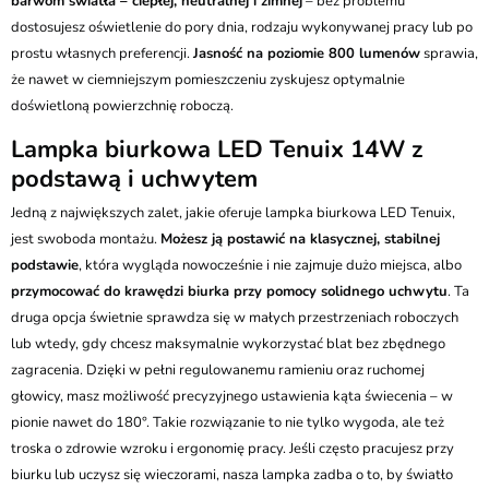
barwom światła – ciepłej, neutralnej i zimnej
– bez problemu
dostosujesz oświetlenie do pory dnia, rodzaju wykonywanej pracy lub po
prostu własnych preferencji.
Jasność na poziomie 800 lumenów
sprawia,
że nawet w ciemniejszym pomieszczeniu zyskujesz optymalnie
doświetloną powierzchnię roboczą.
Lampka biurkowa LED Tenuix 14W z
podstawą i uchwytem
Jedną z największych zalet, jakie oferuje lampka biurkowa LED Tenuix,
jest swoboda montażu.
Możesz ją postawić na klasycznej, stabilnej
podstawie
, która wygląda nowocześnie i nie zajmuje dużo miejsca, albo
przymocować do krawędzi biurka przy pomocy solidnego uchwytu
. Ta
druga opcja świetnie sprawdza się w małych przestrzeniach roboczych
lub wtedy, gdy chcesz maksymalnie wykorzystać blat bez zbędnego
zagracenia. Dzięki w pełni regulowanemu ramieniu oraz ruchomej
głowicy, masz możliwość precyzyjnego ustawienia kąta świecenia – w
pionie nawet do 180°. Takie rozwiązanie to nie tylko wygoda, ale też
troska o zdrowie wzroku i ergonomię pracy. Jeśli często pracujesz przy
biurku lub uczysz się wieczorami, nasza lampka zadba o to, by światło