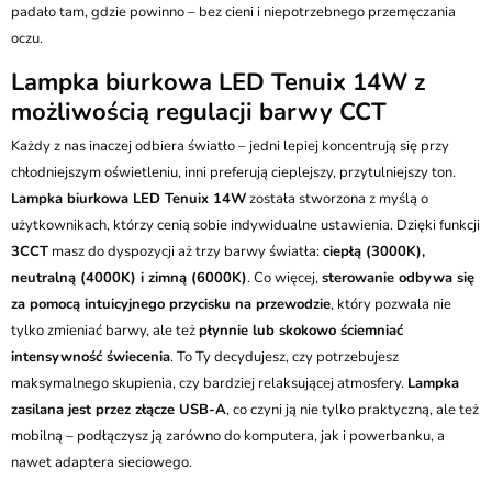
padało tam, gdzie powinno – bez cieni i niepotrzebnego przemęczania
oczu.
Lampka biurkowa LED Tenuix 14W z
możliwością regulacji barwy CCT
Każdy z nas inaczej odbiera światło – jedni lepiej koncentrują się przy
chłodniejszym oświetleniu, inni preferują cieplejszy, przytulniejszy ton.
Lampka biurkowa LED Tenuix 14W
została stworzona z myślą o
użytkownikach, którzy cenią sobie indywidualne ustawienia. Dzięki funkcji
3CCT
masz do dyspozycji aż trzy barwy światła:
ciepłą (3000K),
neutralną (4000K) i zimną (6000K)
. Co więcej,
sterowanie odbywa się
za pomocą intuicyjnego przycisku na przewodzie
, który pozwala nie
tylko zmieniać barwy, ale też
płynnie lub skokowo ściemniać
intensywność świecenia
. To Ty decydujesz, czy potrzebujesz
maksymalnego skupienia, czy bardziej relaksującej atmosfery.
Lampka
zasilana jest przez złącze USB-A
, co czyni ją nie tylko praktyczną, ale też
mobilną – podłączysz ją zarówno do komputera, jak i powerbanku, a
nawet adaptera sieciowego.