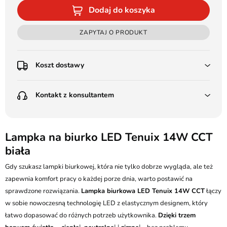
Dodaj do koszyka
ZAPYTAJ O PRODUKT
Koszt dostawy
Przedpłata:
Kontakt z konsultantem
Poczta Polska Kurier 48H - 11 zł
Kurier GLS - 15 zł
Przesyłka Gabarytowa - 30 zł
LEDSTYL.pl
Darmowa dostawa już od 500 zł
Batalionów Chłopskich 12, 94-058 Łódź
Lampka na biurko LED Tenuix 14W CCT
(od 1000 zł dla gabarytów, nie dotyczy produktów 3m)
biała
506 336 320
Pobranie:
Gdy szukasz lampki biurkowej, która nie tylko dobrze wygląda, ale też
Poczta Polska Kurier 48H - 16 zł
kontakt@ledstyl.pl
Kurier GLS - 20 zł
zapewnia komfort pracy o każdej porze dnia, warto postawić na
Przesyłka Gabarytowa - 35 zł
sprawdzone rozwiązania.
Lampka biurkowa LED Tenuix 14W CCT
łączy
w sobie nowoczesną technologię LED z elastycznym designem, który
łatwo dopasować do różnych potrzeb użytkownika.
Dzięki trzem