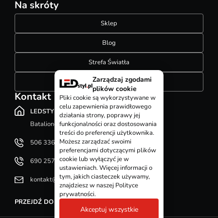
Na skróty
Sklep
Blog
Strefa Światła
Zarządzaj zgodami
Konfigurator szynoprzewodów
plików cookie
Kontakt
Pliki cookie są wykorzystywane w
celu zapewnienia prawidłowego
LEDSTYL.pl
działania strony, poprawy jej
Batalionów Chłopskich 12, 94-058 Łódź
funkcjonalności oraz dostosowania
treści do preferencji użytkownika.
Możesz zarządzać swoimi
506 336 320
preferencjami dotyczącymi plików
cookie lub wyłączyć je w
690 257 092
ustawieniach. Więcej informacji o
tym, jakich ciasteczek używamy,
kontakt@ledstyl.pl
znajdziesz w naszej Polityce
prywatności.
PRZEJDŹ DO DZIAŁU KONTAKT
Akceptuj wszystkie