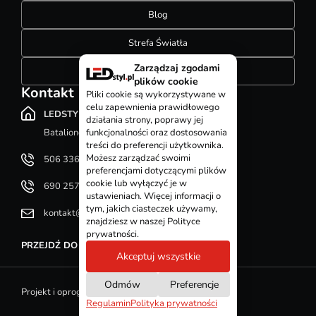
Blog
Strefa Światła
Zarządzaj zgodami
Konfigurator szynoprzewodów
plików cookie
Kontakt
Pliki cookie są wykorzystywane w
celu zapewnienia prawidłowego
LEDSTYL.pl
działania strony, poprawy jej
Batalionów Chłopskich 12, 94-058 Łódź
funkcjonalności oraz dostosowania
treści do preferencji użytkownika.
Możesz zarządzać swoimi
506 336 320
preferencjami dotyczącymi plików
cookie lub wyłączyć je w
690 257 092
ustawieniach. Więcej informacji o
tym, jakich ciasteczek używamy,
kontakt@ledstyl.pl
znajdziesz w naszej Polityce
prywatności.
PRZEJDŹ DO DZIAŁU KONTAKT
Akceptuj wszystkie
Odmów
Preferencje
Projekt i oprogramowanie sklepu - GOshop
Regulamin
Polityka prywatności