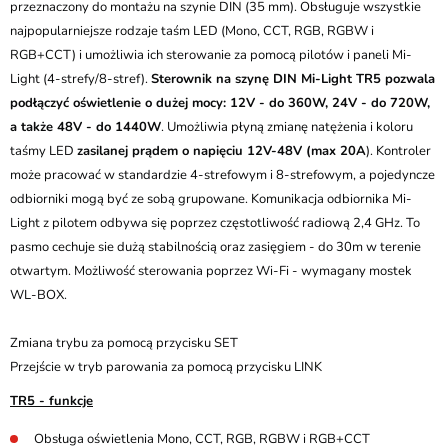
przeznaczony do montażu na szynie DIN (35 mm). Obsługuje wszystkie
najpopularniejsze rodzaje taśm LED (Mono, CCT, RGB, RGBW i
RGB+CCT) i umożliwia ich sterowanie za pomocą pilotów i paneli Mi-
Light (4-strefy/8-stref).
Sterownik na szynę DIN Mi-Light TR5 pozwala
podłączyć oświetlenie o dużej mocy: 12V - do 360W, 24V - do 720W,
a także 48V - do 1440W
. Umożliwia płyną zmianę natężenia i koloru
taśmy LED
zasilanej prądem o napięciu 12V-48V (max 20A
). Kontroler
może pracować w standardzie 4-strefowym i 8-strefowym, a pojedyncze
odbiorniki mogą być ze sobą grupowane. Komunikacja odbiornika Mi-
Light z pilotem odbywa się poprzez częstotliwość radiową 2,4 GHz. To
pasmo cechuje sie dużą stabilnością oraz zasięgiem - do 30m w terenie
otwartym. Możliwość sterowania poprzez Wi-Fi - wymagany mostek
WL-BOX.
Zmiana trybu za pomocą przycisku SET
Przejście w tryb parowania za pomocą przycisku LINK
TR5 - funkcje
Obsługa oświetlenia Mono, CCT, RGB, RGBW i RGB+CCT