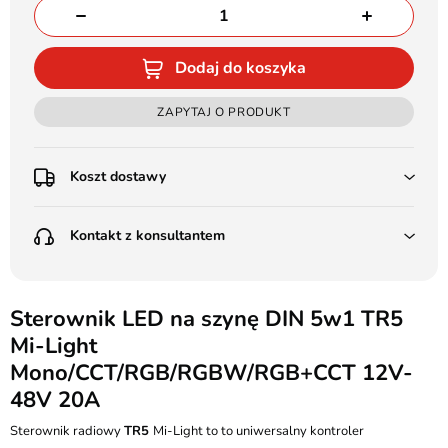
Dodaj do koszyka
ZAPYTAJ O PRODUKT
Koszt dostawy
Przedpłata:
Kontakt z konsultantem
Poczta Polska Kurier 48H - 11 zł
Kurier GLS - 15 zł
Przesyłka Gabarytowa - 30 zł
LEDSTYL.pl
Darmowa dostawa już od 500 zł
Batalionów Chłopskich 12, 94-058 Łódź
Sterownik LED na szynę DIN 5w1 TR5
(od 1000 zł dla gabarytów, nie dotyczy produktów 3m)
Mi-Light
506 336 320
Pobranie:
Mono/CCT/RGB/RGBW/RGB+CCT 12V-
Poczta Polska Kurier 48H - 16 zł
kontakt@ledstyl.pl
48V 20A
Kurier GLS - 20 zł
Przesyłka Gabarytowa - 35 zł
Sterownik radiowy
TR5
Mi-Light to to uniwersalny kontroler