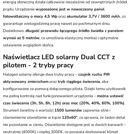
energią słoneczną działa całkowicie niezależnie od zewnętrznych źródeł
prądu. Urządzenie
wyposażone jest w nowoczesny panel
fotowoltaiczny o mocy 4,5 Wp
oraz
akumulator 3,7V / 3600 mAh
, co
gwarantuje wielogodzinną pracę nawet po pochmurnym dniu.
Dodatkowo,
długość przewodu łączącego źródło światła z panelem
wynosi aż 5 metrów
, co umożliwia elastyczny montaż i optymalne
ustawienie względem słońca.
Naświetlacz LED solarny Dual CCT z
pilotem - 2 tryby pracy
Halogen solarny oferuje dwa tryby pracy –
czujnik ruchu PIR
aktywowany zmierzchem
oraz
tryb ciągłego świecenia
, oba
konfigurowane za pomocą dołączonego pilota. Dzięki temu użytkownik
ma pełną kontrolę nad funkcjonowaniem urządzenia –
można ustawić
czas świecenia (3h, 5h, 8h, 12h) oraz moc (20%, 40%, 60%, 100%)
.
Strumień świetlny o wartości
1500 lumenów
zapewnia silne i
równomierne oświetlenie w kącie
120x60°
, co sprawia, że żaden detal
nie pozostanie w cieniu. Oświetlenie dostępne jest w dwóch barwach –
neutralnej (4000K) i ciepłej 3000K, co pozwala dostosować klimat