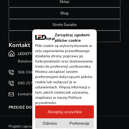
Sklep
Blog
Strefa Światła
Zarządzaj zgodami
Konfigurator szynoprzewodów
plików cookie
Kontakt
Pliki cookie są wykorzystywane w
celu zapewnienia prawidłowego
LEDSTYL.pl
działania strony, poprawy jej
Batalionów Chłopskich 12, 94-058 Łódź
funkcjonalności oraz dostosowania
treści do preferencji użytkownika.
Możesz zarządzać swoimi
506 336 320
preferencjami dotyczącymi plików
cookie lub wyłączyć je w
690 257 092
ustawieniach. Więcej informacji o
tym, jakich ciasteczek używamy,
kontakt@ledstyl.pl
znajdziesz w naszej Polityce
prywatności.
PRZEJDŹ DO DZIAŁU KONTAKT
Akceptuj wszystkie
Odmów
Preferencje
Projekt i oprogramowanie sklepu - GOshop