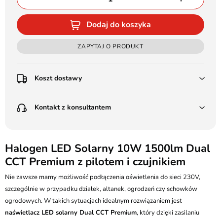
Dodaj do koszyka
ZAPYTAJ O PRODUKT
Koszt dostawy
Przedpłata:
Kontakt z konsultantem
Poczta Polska Kurier 48H - 11 zł
Kurier GLS - 15 zł
Przesyłka Gabarytowa - 30 zł
LEDSTYL.pl
Darmowa dostawa już od 500 zł
Batalionów Chłopskich 12, 94-058 Łódź
Halogen LED Solarny 10W 1500lm Dual
(od 1000 zł dla gabarytów, nie dotyczy produktów 3m)
CCT Premium z pilotem i czujnikiem
506 336 320
Pobranie:
Nie zawsze mamy możliwość podłączenia oświetlenia do sieci 230V,
Poczta Polska Kurier 48H - 16 zł
kontakt@ledstyl.pl
Kurier GLS - 20 zł
szczególnie w przypadku działek, altanek, ogrodzeń czy schowków
Przesyłka Gabarytowa - 35 zł
ogrodowych. W takich sytuacjach idealnym rozwiązaniem jest
naświetlacz LED solarny Dual CCT Premium
, który dzięki zasilaniu