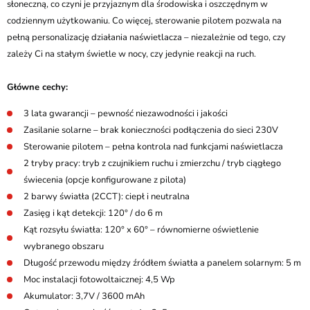
słoneczną, co czyni je przyjaznym dla środowiska i oszczędnym w
codziennym użytkowaniu. Co więcej, sterowanie pilotem pozwala na
pełną personalizację działania naświetlacza – niezależnie od tego, czy
zależy Ci na stałym świetle w nocy, czy jedynie reakcji na ruch.
Główne cechy:
3 lata gwarancji – pewność niezawodności i jakości
Zasilanie solarne – brak konieczności podłączenia do sieci 230V
Sterowanie pilotem – pełna kontrola nad funkcjami naświetlacza
2 tryby pracy: tryb z czujnikiem ruchu i zmierzchu / tryb ciągłego
świecenia (opcje konfigurowane z pilota)
2 barwy światła (2CCT): ciepł i neutralna
Zasięg i kąt detekcji: 120° / do 6 m
Kąt rozsyłu światła: 120° x 60° – równomierne oświetlenie
wybranego obszaru
Długość przewodu między źródłem światła a panelem solarnym: 5 m
Moc instalacji fotowoltaicznej: 4,5 Wp
Akumulator: 3,7V / 3600 mAh