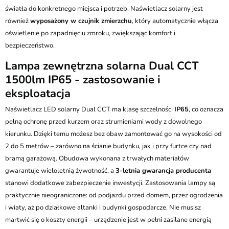
światła do konkretnego miejsca i potrzeb. Naświetlacz solarny jest
również
wyposażony w czujnik zmierzchu
, który automatycznie włącza
oświetlenie po zapadnięciu zmroku, zwiększając komfort i
bezpieczeństwo.
Lampa zewnętrzna solarna Dual CCT
1500lm IP65 - zastosowanie i
eksploatacja
Naświetlacz LED solarny Dual CCT ma klasę szczelności
IP65
, co oznacza
pełną ochronę przed kurzem oraz strumieniami wody z dowolnego
kierunku. Dzięki temu możesz bez obaw zamontować go na wysokości od
2 do 5 metrów – zarówno na ścianie budynku, jak i przy furtce czy nad
bramą garażową. Obudowa wykonana z trwałych materiałów
gwarantuje wieloletnią żywotność, a
3-letnia gwarancja producenta
stanowi dodatkowe zabezpieczenie inwestycji. Zastosowania lampy są
praktycznie nieograniczone: od podjazdu przed domem, przez ogrodzenia
i wiaty, aż po działkowe altanki i budynki gospodarcze. Nie musisz
martwić się o koszty energii – urządzenie jest w pełni zasilane energią