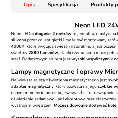
Opis
Specyfikacja
Produkty 
Neon LED 24W
Neon LED
o długości 2 metrów
to jednolita, elastyczn
silikonu
przez co jest giętki i może być montowany zar
4000K
, które wygląda świeżo i naturalnie, a jednocze
świetlny
2880 lumenów
, dzięki czemu neon może pełni
stref. Dodatkowym atutem jest
wysoki współczynnik 
Lampy magnetyczne i oprawy Mic
Największą zaletą oświetlenia magnetycznego jest swobo
adapter magnetyczny
, który pozwala na jego
szybkie w
danym momencie potrzebujesz światła. To rozwiązanie św
oświetlenie zadaniowe, jak i akcentowe oraz elastycznie
wystrojem wnętrzem.
Możesz dowolnie dodawać kolejne