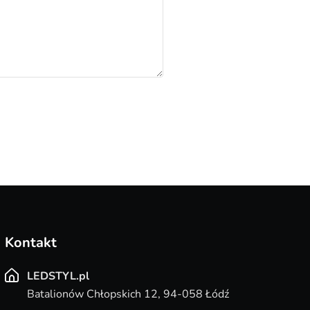
Kontakt
LEDSTYL.pl
Batalionów Chłopskich 12, 94-058 Łódź