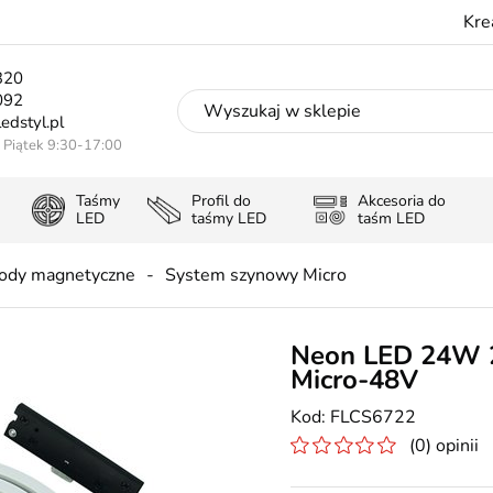
Kre
320
092
edstyl.pl
- Piątek 9:30-17:00
Taśmy
Profil do
Akcesoria do
LED
taśmy LED
taśm LED
ody magnetyczne
System szynowy Micro
Neon LED 24W 2
Micro-48V
FLCS6722
(0) opinii