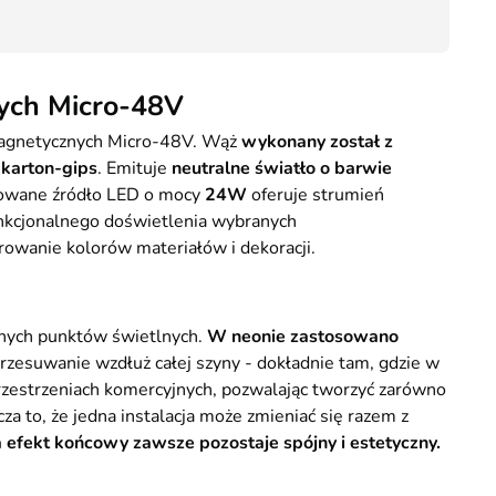
Kurier GLS - 20 zł
15,30
Przesyłka Gabarytowa - 35 zł
ych Micro-48V
 magnetycznych Micro-48V. Wąż
wykonany został z
 karton-gips
. Emituje
neutralne światło o barwie
growane źródło LED o mocy
24W
oferuje strumień
funkcjonalnego doświetlenia wybranych
rowanie kolorów materiałów i dekoracji.
jnych punktów świetlnych.
W neonie zastosowano
rzesuwanie wzdłuż całej szyny - dokładnie tam, gdzie w
przestrzeniach komercyjnych, pozwalając tworzyć zarówno
a to, że jedna instalacja może zmieniać się razem z
 efekt końcowy zawsze pozostaje spójny i estetyczny.