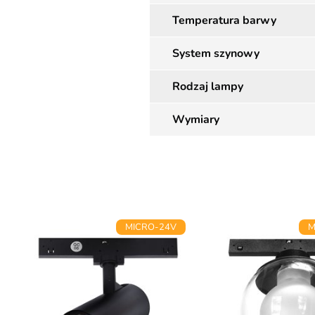
Temperatura barwy
System szynowy
Rodzaj lampy
Wymiary
MICRO-24V
M