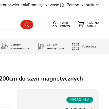
ator oświetlenia
Promocje
Nowości
Pomoc i kontakt
TWOJE
KOSZYK:
KONTO
0,00 zł
Lampy
Lampy
Pozostałe
wewnętrzne
zewnętrzne
00cm do szyn magnetycznych
MICRO-48V