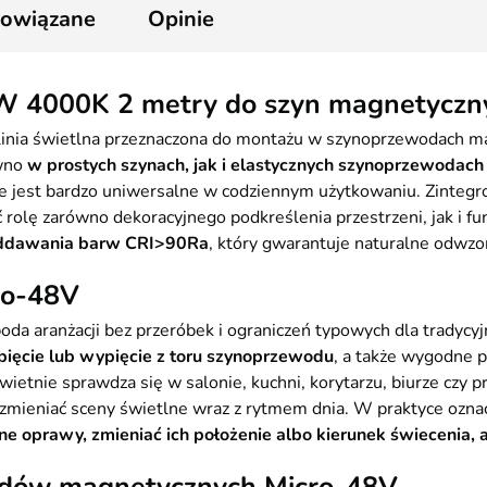
2
powiązane
Opinie
 4000K 2 metry do szyn magnetyczn
a linia świetlna przeznaczona do montażu w szynoprzewodach
ówno
w prostych szynach, jak i elastycznych szynoprzewodach
śnie jest bardzo uniwersalne w codziennym użytkowaniu. Zinte
ć rolę zarówno dekoracyjnego podkreślenia przestrzeni, jak i 
oddawania barw CRI>90Ra
, który gwarantuje naturalne odwzo
ro-48V
da aranżacji bez przeróbek i ograniczeń typowych dla tradycy
pięcie lub wypięcie z toru szynoprzewodu
, a także wygodne p
ietnie sprawdza się w salonie, kuchni, korytarzu, biurze czy 
 zmieniać sceny świetlne wraz z rytmem dnia. W praktyce oznacz
 oprawy, zmieniać ich położenie albo kierunek świecenia, a