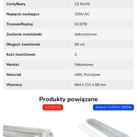
Certyfikaty
CE RoHS
Napięcie zasilające
230V AC
Trzonek/Rodzaj
G13/T8
Zasilanie świetlówki
Jednostronne
Długość świetlówki
60 cm
Ilość świetlówek
2
Montaż
Natynkowy
Materiał
ABS, Polistyren
Wymiary
664 x 111 x 58 mm
Produkty powiązane
1x120 cm
Zestaw 2x60cm 3000K