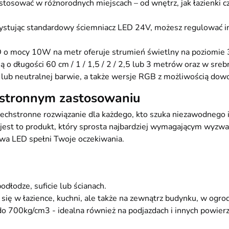
sować w różnorodnych miejscach – od wnętrz, jak łazienki cz
tując standardowy ściemniacz LED 24V, możesz regulować in
o mocy 10W na metr oferuje strumień świetlny na poziomie
 długości 60 cm / 1 / 1,5 / 2 / 2,5 lub 3 metrów oraz w srebr
lub neutralnej barwie, a także wersje RGB z możliwością dowo
stronnym zastosowaniu
chstronne rozwiązanie dla każdego, kto szuka niezawodnego i
 jest to produkt, który sprosta najbardziej wymagającym wyzwa
awa LED spełni Twoje oczekiwania.
odłodze, suficie lub ścianach.
ę w łazience, kuchni, ale także na zewnątrz budynku, w ogrodz
o 700kg/cm3 - idealna również na podjazdach i innych powierzc