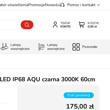
ator oświetlenia
Promocje
Nowości
Pomoc i kontakt
TWOJE
KOSZYK:
KONTO
0,00 zł
Lampy
Lampy
Pozostałe
wewnętrzne
zewnętrzne
 LED IP68 AQU czarna 3000K 60cm
5 lat gwarancji
175,00