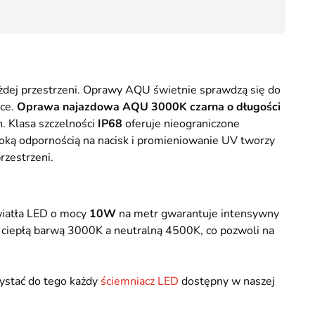
Przesyłka Gabarytowa - 35 zł
75,00
żdej przestrzeni. Oprawy AQU świetnie sprawdzą się do
nce.
Oprawa najazdowa AQU 3000K czarna o długości
h. Klasa szczelności
IP68
oferuje nieograniczone
ysoką odpornością na nacisk i promieniowanie UV tworzy
rzestrzeni.
wiatła LED o mocy
10W
na metr gwarantuje intensywny
ciepłą barwą 3000K a neutralną 4500K, co pozwoli na
ystać do tego każdy
ściemniacz LED
dostępny w naszej