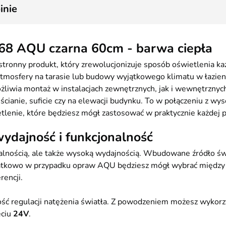
1
inie
68 AQU czarna 60cm - barwa ciepła
tronny produkt, który zrewolucjonizuje sposób oświetlenia ka
 atmosfery na tarasie lub budowy wyjątkowego klimatu w łazie
ożliwia montaż w instalacjach zewnętrznych, jak i wewnętrznyc
ścianie, suficie czy na elewacji budynku. To w połączeniu z w
lenie, które będziesz mógł zastosować w praktycznie każdej p
dajność i funkcjonalność
nalnością, ale także wysoką wydajnością. Wbudowane źródło ś
odatkowo w przypadku opraw AQU będziesz mógł wybrać między 
rencji.
ść regulacji natężenia światła. Z powodzeniem możesz wykorz
ęciu
24V
.