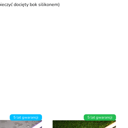
pieczyć docięty bok silikonem)
5 lat gwarancji
5 lat gwarancji