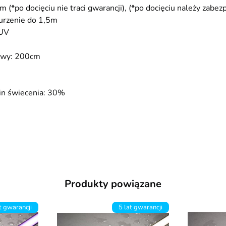
 (*po docięciu nie traci gwarancji), (*po docięciu należy zabez
urzenie do 1,5m
 UV
rawy: 200cm
in świecenia: 30%
Produkty powiązane
t gwarancji
5 lat gwarancji