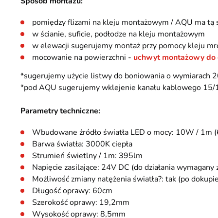
Sposób montażu:
pomiędzy flizami na kleju montażowym / AQU ma tą 
w ścianie, suficie, podłodze na kleju montażowym
w elewacji sugerujemy montaż przy pomocy kleju mr
mocowanie na powierzchni -
uchwyt montażowy do
*sugerujemy użycie listwy do boniowania o wymiarac
*pod AQU sugerujemy wklejenie kanału kablowego 15/17 d
Parametry techniczne:
Wbudowane źródło światła LED o mocy: 10W / 1m 
Barwa światła: 3000K ciepła
Strumień świetlny / 1m: 395lm
Napięcie zasilające: 24V DC (do działania wymagany
Możliwość zmiany natężenia światła?: tak (po dokupi
Długość oprawy: 60cm
Szerokość oprawy: 19,2mm
Wysokość oprawy: 8,5mm