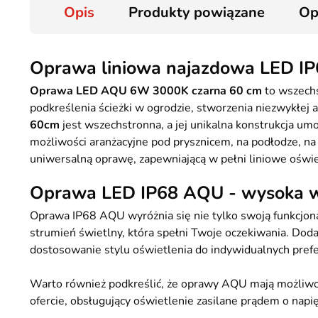
Opis
Produkty powiązane
Op
Oprawa liniowa najazdowa LED IP
Oprawa LED AQU 6W 3000K czarna 60 cm
to wszechs
podkreślenia ścieżki w ogrodzie, stworzenia niezwykłej
60cm
jest wszechstronna, a jej unikalna konstrukcja um
możliwości aranżacyjne pod prysznicem, na podłodze, na 
uniwersalną oprawę, zapewniającą w pełni liniowe oświet
Oprawa LED IP68 AQU - wysoka wy
Oprawa IP68 AQU wyróżnia się nie tylko swoją funkcjo
strumień świetlny, która spełni Twoje oczekiwania. D
dostosowanie stylu oświetlenia do indywidualnych prefe
Warto również podkreślić, że oprawy AQU mają możliwo
ofercie, obsługujący oświetlenie zasilane prądem o napi