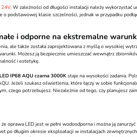
D 24V.
W zależności od długości instalacji należy wykorzystać 
 o podstawowej klasie szczelności, jednak w przypadku podł
łe i odporne na ekstremalne warunk
nia, ale także została zaprojektowana z myślą o wysokiej wytr
 warunki. Możesz ją bezpiecznie umieszczać wewnątrz zbiornikó
alność i estetykę.
 LED IP68 AQU czarna 3000K
staje na wysokości zadania. Pols
ę AQU. Jeżeli szukasz oświetlenia, które łączy w sobie funkcjon
m, czego potrzebujesz. Niezależnie od tego, czy planujesz zain
, że oprawa LED jest w pełni wodoodporna i można ją zanurzyć
et po długim okresie eksploatacji w instalacjach zewnętrznych