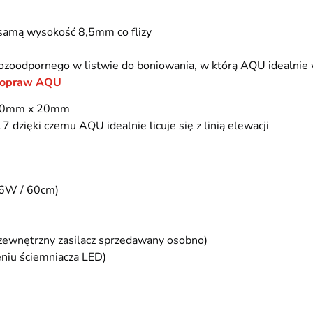
samą wysokość 8,5mm co flizy
ozoodpornego w listwie do boniowania, w którą AQU idealnie 
 opraw AQU
h 20mm x 20mm
zięki czemu AQU idealnie licuje się z linią elewacji
(6W / 60cm)
 zewnętrzny zasilacz sprzedawany osobno)
eniu ściemniacza LED)