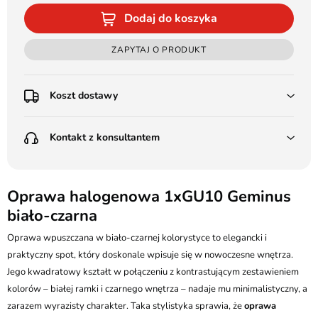
Dodaj do koszyka
ZAPYTAJ O PRODUKT
Koszt dostawy
Przedpłata:
Kontakt z konsultantem
Poczta Polska Kurier 48H - 11 zł
Kurier GLS - 15 zł
Przesyłka Gabarytowa - 30 zł
LEDSTYL.pl
Darmowa dostawa już od 500 zł
Batalionów Chłopskich 12, 94-058 Łódź
Oprawa halogenowa 1xGU10 Geminus
(od 1000 zł dla gabarytów, nie dotyczy produktów 3m)
biało-czarna
506 336 320
Pobranie:
Oprawa wpuszczana w biało-czarnej kolorystyce to elegancki i
Poczta Polska Kurier 48H - 16 zł
kontakt@ledstyl.pl
Kurier GLS - 20 zł
praktyczny spot, który doskonale wpisuje się w nowoczesne wnętrza.
Przesyłka Gabarytowa - 35 zł
Jego kwadratowy kształt w połączeniu z kontrastującym zestawieniem
kolorów – białej ramki i czarnego wnętrza – nadaje mu minimalistyczny, a
zarazem wyrazisty charakter. Taka stylistyka sprawia, że
oprawa