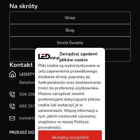
Na skróty
Sklep
Blog
Strefa Światła
Zarządzaj zgodami
Konfigurator szynoprzewodów
plików cookie
Kontakt
Pliki cookie są wykorzystywane w
celu zapewnienia prawidłowego
LEDSTYL.pl
działania strony, poprawy jej
Batalionów Chłopskich 12, 94-058 Łódź
funkcjonalności oraz dostosowania
treści do preferencji użytkownika.
Możesz zarządzać swoimi
506 336 320
preferencjami dotyczącymi plików
cookie lub wyłączyć je w
690 257 092
ustawieniach. Więcej informacji o
tym, jakich ciasteczek używamy,
kontakt@ledstyl.pl
znajdziesz w naszej Polityce
prywatności.
PRZEJDŹ DO DZIAŁU KONTAKT
Akceptuj wszystkie