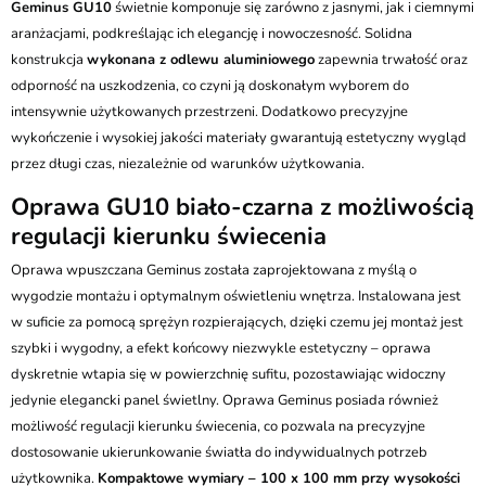
Geminus GU10
świetnie komponuje się zarówno z jasnymi, jak i ciemnymi
aranżacjami, podkreślając ich elegancję i nowoczesność. Solidna
konstrukcja
wykonana z odlewu aluminiowego
zapewnia trwałość oraz
odporność na uszkodzenia, co czyni ją doskonałym wyborem do
intensywnie użytkowanych przestrzeni. Dodatkowo precyzyjne
wykończenie i wysokiej jakości materiały gwarantują estetyczny wygląd
przez długi czas, niezależnie od warunków użytkowania.
Oprawa GU10 biało-czarna z możliwością
regulacji kierunku świecenia
Oprawa wpuszczana Geminus została zaprojektowana z myślą o
wygodzie montażu i optymalnym oświetleniu wnętrza. Instalowana jest
w suficie za pomocą sprężyn rozpierających, dzięki czemu jej montaż jest
szybki i wygodny, a efekt końcowy niezwykle estetyczny – oprawa
dyskretnie wtapia się w powierzchnię sufitu, pozostawiając widoczny
jedynie elegancki panel świetlny. Oprawa Geminus posiada również
możliwość regulacji kierunku świecenia, co pozwala na precyzyjne
dostosowanie ukierunkowanie światła do indywidualnych potrzeb
użytkownika.
Kompaktowe wymiary – 100 x 100 mm przy wysokości