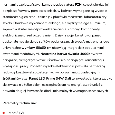
normami bezpieczeństwa.
Lampa posiada atest PZH
, co potwierdza jej
bezpieczeństwo w pomieszczeniach, w których wymagane są wysokie
standardy higieniczne - takich jak placówki medyczne, laboratoria czy
szkoły. Obudowa wykonana z lekkiego, ale wytrzymałego aluminium,
zapewnia skuteczne odprowadzanie ciepła, chroniąc komponenty
elektroniczne przed przegrzaniem. Dzięki swojej konstrukcji panel
doskonale nadaje się do sufitów podwieszanych typu Armstrong, a jego
uniwersalne
wymiary 60x60 cm
ułatwiają integrację z popularnymi
systemami modułowymi.
Neutralna barwa światła 4000K
tworzy
przyjazne, niemęczące wzroku środowisko, sprzyjające koncentracji i
wydajności pracy. Ponadto wysoka efektywność pozwala na znaczną
redukcję kosztów eksploatacyjnych w porównaniu z tradycyjnymi
źródłami światła.
Panel LED Prime 34W Dali
to inwestycja, która szybko
się zwraca nie tylko dzięki oszczędnościom na energii, ale również z
powodu długiej żywotności diod i minimalnych wymagań serwisowych.
Parametry techniczne:
Moc: 34W