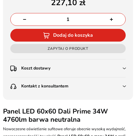
227,10
Dodaj do koszyka
ZAPYTAJ O PRODUKT
Koszt dostawy
Przedpłata:
Kontakt z konsultantem
Poczta Polska Kurier 48H - 11 zł
Kurier GLS - 15 zł
Przesyłka Gabarytowa - 30 zł
LEDSTYL.pl
Darmowa dostawa już od 500 zł
Batalionów Chłopskich 12, 94-058 Łódź
Panel LED 60x60 Dali Prime 34W
(od 1000 zł dla gabarytów, nie dotyczy produktów 3m)
4760lm barwa neutralna
506 336 320
Pobranie:
Nowoczesne oświetlenie sufitowe oferuje obecnie wysoką wydajność,
Poczta Polska Kurier 48H - 16 zł
kontakt@ledstyl.pl
Kurier GLS - 20 zł