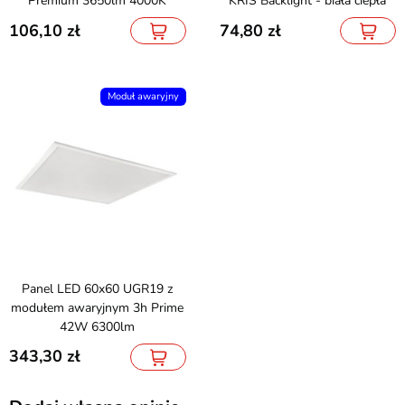
Premium 3650lm 4000K
KRIS Backlight - biała ciepła
106,10
74,80
Moduł awaryjny
Panel LED 60x60 UGR19 z
modułem awaryjnym 3h Prime
42W 6300lm
343,30