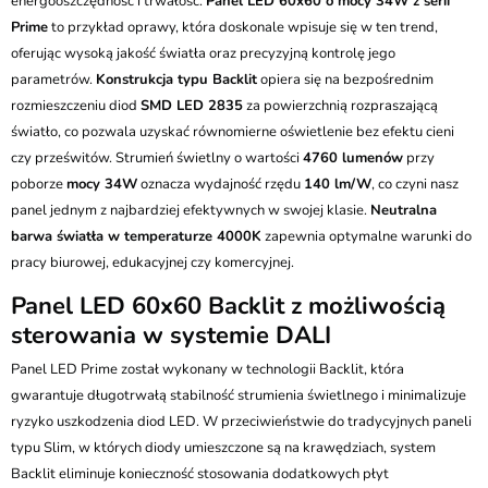
energooszczędność i trwałość.
Panel LED 60x60 o mocy 34W z serii
Przesyłka Gabarytowa - 35 zł
Prime
to przykład oprawy, która doskonale wpisuje się w ten trend,
oferując wysoką jakość światła oraz precyzyjną kontrolę jego
parametrów.
Konstrukcja typu Backlit
opiera się na bezpośrednim
rozmieszczeniu diod
SMD LED 2835
za powierzchnią rozpraszającą
światło, co pozwala uzyskać równomierne oświetlenie bez efektu cieni
czy prześwitów. Strumień świetlny o wartości
4760 lumenów
przy
poborze
mocy 34W
oznacza wydajność rzędu
140 lm/W
, co czyni nasz
panel jednym z najbardziej efektywnych w swojej klasie.
Neutralna
barwa światła w temperaturze 4000K
zapewnia optymalne warunki do
pracy biurowej, edukacyjnej czy komercyjnej.
Panel LED 60x60 Backlit z możliwością
sterowania w systemie DALI
Panel LED Prime został wykonany w technologii Backlit, która
gwarantuje długotrwałą stabilność strumienia świetlnego i minimalizuje
ryzyko uszkodzenia diod LED. W przeciwieństwie do tradycyjnych paneli
typu Slim, w których diody umieszczone są na krawędziach, system
Backlit eliminuje konieczność stosowania dodatkowych płyt