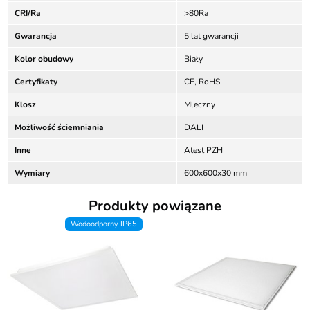
CRI/Ra
>80Ra
Gwarancja
5 lat gwarancji
Kolor obudowy
Biały
Certyfikaty
CE, RoHS
Klosz
Mleczny
Możliwość ściemniania
DALI
Inne
Atest PZH
Wymiary
600x600x30 mm
Produkty powiązane
Wodoodporny IP65