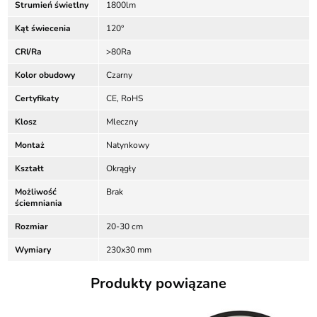
Strumień świetlny
1800lm
Kąt świecenia
120°
CRI/Ra
>80Ra
Kolor obudowy
Czarny
Certyfikaty
CE, RoHS
Klosz
Mleczny
Montaż
Natynkowy
Kształt
Okrągły
Możliwość
Brak
ściemniania
Rozmiar
20-30 cm
Wymiary
230x30 mm
Produkty powiązane