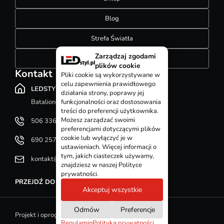
Blog
Strefa Światła
Zarządzaj zgodami
Konfigurator szynoprzewodów
plików cookie
Kontakt
Pliki cookie są wykorzystywane w
celu zapewnienia prawidłowego
LEDSTYL.pl
działania strony, poprawy jej
Batalionów Chłopskich 12, 94-058 Łódź
funkcjonalności oraz dostosowania
treści do preferencji użytkownika.
Możesz zarządzać swoimi
506 336 320
preferencjami dotyczącymi plików
cookie lub wyłączyć je w
690 257 092
ustawieniach. Więcej informacji o
tym, jakich ciasteczek używamy,
kontakt@ledstyl.pl
znajdziesz w naszej Polityce
prywatności.
PRZEJDŹ DO DZIAŁU KONTAKT
Akceptuj wszystkie
Odmów
Preferencje
Projekt i oprogramowanie sklepu - GOshop
Regulamin
Polityka prywatności