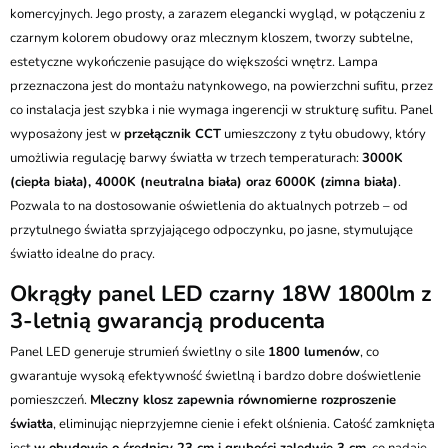
komercyjnych. Jego prosty, a zarazem elegancki wygląd, w połączeniu z
czarnym kolorem obudowy oraz mlecznym kloszem, tworzy subtelne,
estetyczne wykończenie pasujące do większości wnętrz. Lampa
przeznaczona jest do montażu natynkowego, na powierzchni sufitu, przez
co instalacja jest szybka i nie wymaga ingerencji w strukturę sufitu. Panel
wyposażony jest w
przełącznik CCT
umieszczony z tyłu obudowy, który
umożliwia regulację barwy światła w trzech temperaturach:
3000K
(ciepła biała), 4000K (neutralna biała) oraz 6000K (zimna biała)
.
Pozwala to na dostosowanie oświetlenia do aktualnych potrzeb – od
przytulnego światła sprzyjającego odpoczynku, po jasne, stymulujące
światło idealne do pracy.
Okrągły panel LED czarny 18W 1800lm z
3-letnią gwarancją producenta
Panel LED generuje strumień świetlny o sile
1800 lumenów
, co
gwarantuje wysoką efektywność świetlną i bardzo dobre doświetlenie
pomieszczeń.
Mleczny klosz zapewnia równomierne rozproszenie
światła
, eliminując nieprzyjemne cienie i efekt olśnienia. Całość zamknięta