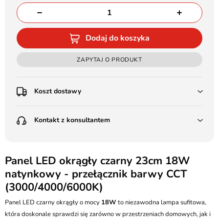
Dodaj do koszyka
ZAPYTAJ O PRODUKT
Koszt dostawy
Przedpłata:
Kontakt z konsultantem
Poczta Polska Kurier 48H - 11 zł
Kurier GLS - 15 zł
Przesyłka Gabarytowa - 30 zł
LEDSTYL.pl
Darmowa dostawa już od 500 zł
Batalionów Chłopskich 12, 94-058 Łódź
Panel LED okrągły czarny 23cm 18W
(od 1000 zł dla gabarytów, nie dotyczy produktów 3m)
natynkowy - przełącznik barwy CCT
506 336 320
Pobranie:
(3000/4000/6000K)
Poczta Polska Kurier 48H - 16 zł
kontakt@ledstyl.pl
Kurier GLS - 20 zł
Panel LED czarny okrągły o mocy
18W
to niezawodna lampa sufitowa,
Przesyłka Gabarytowa - 35 zł
która doskonale sprawdzi się zarówno w przestrzeniach domowych, jak i