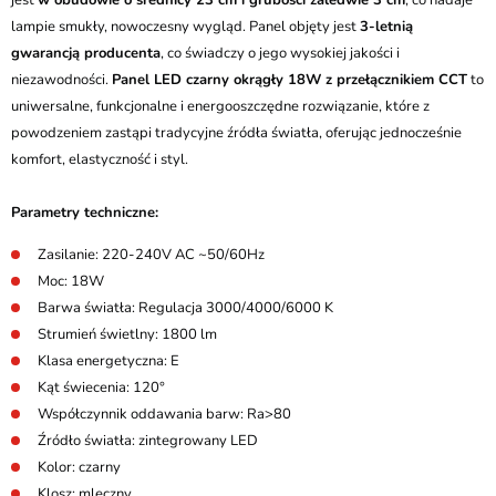
jest
w obudowie o średnicy 23 cm i grubości zaledwie 3 cm
, co nadaje
lampie smukły, nowoczesny wygląd. Panel objęty jest
3-letnią
gwarancją producenta
, co świadczy o jego wysokiej jakości i
niezawodności.
Panel LED czarny okrągły 18W z przełącznikiem CCT
to
uniwersalne, funkcjonalne i energooszczędne rozwiązanie, które z
powodzeniem zastąpi tradycyjne źródła światła, oferując jednocześnie
komfort, elastyczność i styl.
Parametry techniczne:
Zasilanie: 220-240V AC ~50/60Hz
Moc: 18W
Barwa światła: Regulacja 3000/4000/6000 K
Strumień świetlny: 1800 lm
Klasa energetyczna: E
Kąt świecenia: 120°
Współczynnik oddawania barw: Ra>80
Źródło światła: zintegrowany LED
Kolor: czarny
Klosz: mleczny