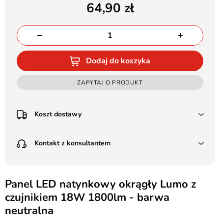
64,90
Dodaj do koszyka
ZAPYTAJ O PRODUKT
Koszt dostawy
Przedpłata:
Kontakt z konsultantem
Poczta Polska Kurier 48H - 11 zł
Kurier GLS - 15 zł
Przesyłka Gabarytowa - 30 zł
LEDSTYL.pl
Darmowa dostawa już od 500 zł
Batalionów Chłopskich 12, 94-058 Łódź
Panel LED natynkowy okrągły Lumo z
(od 1000 zł dla gabarytów, nie dotyczy produktów 3m)
czujnikiem 18W 1800lm - barwa
506 336 320
Pobranie:
neutralna
Poczta Polska Kurier 48H - 16 zł
kontakt@ledstyl.pl