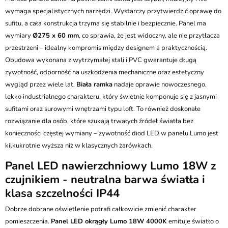
wymaga specjalistycznych narzędzi. Wystarczy przytwierdzić oprawę do
sufitu, a cała konstrukcja trzyma się stabilnie i bezpiecznie. Panel ma
wymiary
Ø275 x 60 mm
, co sprawia, że jest widoczny, ale nie przytłacza
przestrzeni – idealny kompromis między designem a praktycznością.
Obudowa wykonana z wytrzymałej stali i PVC gwarantuje długą
żywotność, odporność na uszkodzenia mechaniczne oraz estetyczny
wygląd przez wiele lat.
Biała ramka
nadaje oprawie nowoczesnego,
lekko industrialnego charakteru, który świetnie komponuje się z jasnymi
sufitami oraz surowymi wnętrzami typu loft. To również doskonałe
rozwiązanie dla osób, które szukają trwałych źródeł światła bez
konieczności częstej wymiany – żywotność diod LED w panelu Lumo jest
kilkukrotnie wyższa niż w klasycznych żarówkach.
Panel LED nawierzchniowy Lumo 18W z
czujnikiem - neutralna barwa światła i
klasa szczelności IP44
Dobrze dobrane oświetlenie potrafi całkowicie zmienić charakter
pomieszczenia.
Panel LED okrągły Lumo 18W 4000K
emituje światło o