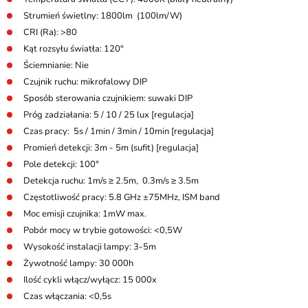
Strumień świetlny: 1800lm (100lm/W)
CRI (Ra): >80
Kąt rozsyłu światła: 120°
Ściemnianie: Nie
Czujnik ruchu: mikrofalowy DIP
Sposób sterowania czujnikiem: suwaki DIP
Próg zadziałania: 5 / 10 / 25 lux [regulacja]
Czas pracy: 5s / 1min / 3min / 10min [regulacja]
Promień detekcji: 3m - 5m (sufit) [regulacja]
Pole detekcji: 100°
Detekcja ruchu: 1m/s ≥ 2.5m, 0.3m/s ≥ 3.5m
Częstotliwość pracy: 5.8 GHz ±75MHz, ISM band
Moc emisji czujnika: 1mW max.
Pobór mocy w trybie gotowości: <0,5W
Wysokość instalacji lampy: 3-5m
Żywotność lampy: 30 000h
Ilość cykli włącz/wyłącz: 15 000x
Czas włączania: <0,5s