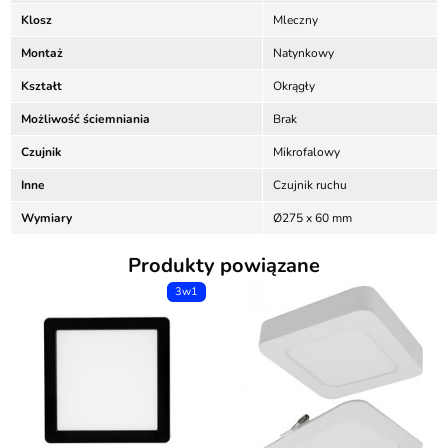
Klosz
Mleczny
Montaż
Natynkowy
Kształt
Okrągły
Możliwość ściemniania
Brak
Czujnik
Mikrofalowy
Inne
Czujnik ruchu
Wymiary
Ø275 x 60 mm
Produkty powiązane
3w1