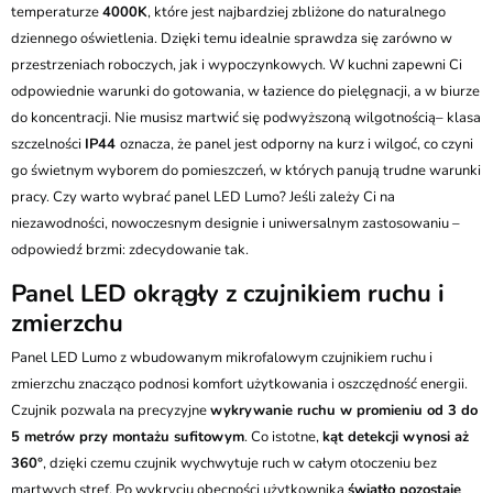
temperaturze
4000K
, które jest najbardziej zbliżone do naturalnego
dziennego oświetlenia. Dzięki temu idealnie sprawdza się zarówno w
przestrzeniach roboczych, jak i wypoczynkowych. W kuchni zapewni Ci
odpowiednie warunki do gotowania, w łazience do pielęgnacji, a w biurze
do koncentracji. Nie musisz martwić się podwyższoną wilgotnością– klasa
szczelności
IP44
oznacza, że panel jest odporny na kurz i wilgoć, co czyni
go świetnym wyborem do pomieszczeń, w których panują trudne warunki
pracy. Czy warto wybrać panel LED Lumo? Jeśli zależy Ci na
niezawodności, nowoczesnym designie i uniwersalnym zastosowaniu –
odpowiedź brzmi: zdecydowanie tak.
Panel LED okrągły z czujnikiem ruchu i
zmierzchu
Panel LED Lumo z wbudowanym mikrofalowym czujnikiem ruchu i
zmierzchu znacząco podnosi komfort użytkowania i oszczędność energii.
Czujnik pozwala na precyzyjne
wykrywanie ruchu w promieniu od 3 do
5 metrów przy montażu sufitowym
. Co istotne,
kąt detekcji wynosi aż
360°
, dzięki czemu czujnik wychwytuje ruch w całym otoczeniu bez
martwych stref. Po wykryciu obecności użytkownika
światło pozostaje