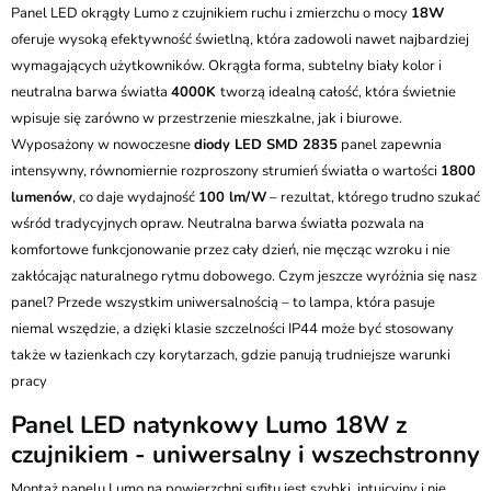
Kurier GLS - 20 zł
Panel LED okrągły Lumo z czujnikiem ruchu i zmierzchu o mocy
18W
Przesyłka Gabarytowa - 35 zł
oferuje wysoką efektywność świetlną, która zadowoli nawet najbardziej
wymagających użytkowników. Okrągła forma, subtelny biały kolor i
neutralna barwa światła
4000K
tworzą idealną całość, która świetnie
wpisuje się zarówno w przestrzenie mieszkalne, jak i biurowe.
Wyposażony w nowoczesne
diody LED SMD 2835
panel zapewnia
intensywny, równomiernie rozproszony strumień światła o wartości
1800
lumenów
, co daje wydajność
100 lm/W
– rezultat, którego trudno szukać
wśród tradycyjnych opraw. Neutralna barwa światła pozwala na
komfortowe funkcjonowanie przez cały dzień, nie męcząc wzroku i nie
zakłócając naturalnego rytmu dobowego. Czym jeszcze wyróżnia się nasz
panel? Przede wszystkim uniwersalnością – to lampa, która pasuje
niemal wszędzie, a dzięki klasie szczelności IP44 może być stosowany
także w łazienkach czy korytarzach, gdzie panują trudniejsze warunki
pracy
Panel LED natynkowy Lumo 18W z
czujnikiem - uniwersalny i wszechstronny
Montaż panelu Lumo na powierzchni sufitu jest szybki, intuicyjny i nie