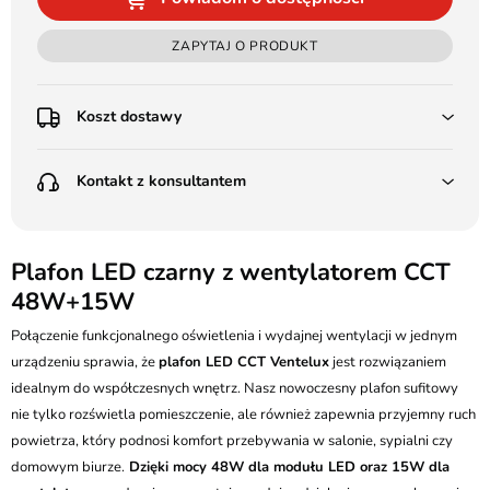
ZAPYTAJ O PRODUKT
Koszt dostawy
Przedpłata:
Kontakt z konsultantem
Poczta Polska Kurier 48H - 11 zł
Kurier GLS - 15 zł
Przesyłka Gabarytowa - 30 zł
LEDSTYL.pl
Darmowa dostawa już od 500 zł
Batalionów Chłopskich 12, 94-058 Łódź
Plafon LED czarny z wentylatorem CCT
(od 1000 zł dla gabarytów, nie dotyczy produktów 3m)
48W+15W
506 336 320
Pobranie:
Połączenie funkcjonalnego oświetlenia i wydajnej wentylacji w jednym
Poczta Polska Kurier 48H - 16 zł
kontakt@ledstyl.pl
Kurier GLS - 20 zł
urządzeniu sprawia, że
plafon LED CCT Ventelux
jest rozwiązaniem
Przesyłka Gabarytowa - 35 zł
idealnym do współczesnych wnętrz. Nasz nowoczesny plafon sufitowy
nie tylko rozświetla pomieszczenie, ale również zapewnia przyjemny ruch
powietrza, który podnosi komfort przebywania w salonie, sypialni czy
domowym biurze.
Dzięki mocy 48W dla modułu LED oraz 15W dla