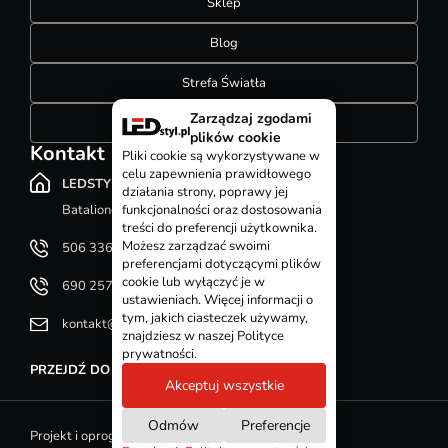
Sklep
Blog
Strefa Światła
Zarządzaj zgodami
Konfigurator szynoprzewodów
plików cookie
Kontakt
Pliki cookie są wykorzystywane w
celu zapewnienia prawidłowego
LEDSTYL.pl
działania strony, poprawy jej
Batalionów Chłopskich 12, 94-058 Łódź
funkcjonalności oraz dostosowania
treści do preferencji użytkownika.
Możesz zarządzać swoimi
506 336 320
preferencjami dotyczącymi plików
cookie lub wyłączyć je w
690 257 092
ustawieniach. Więcej informacji o
tym, jakich ciasteczek używamy,
kontakt@ledstyl.pl
znajdziesz w naszej Polityce
prywatności.
PRZEJDŹ DO DZIAŁU KONTAKT
Akceptuj wszystkie
Odmów
Preferencje
Projekt i oprogramowanie sklepu - GOshop