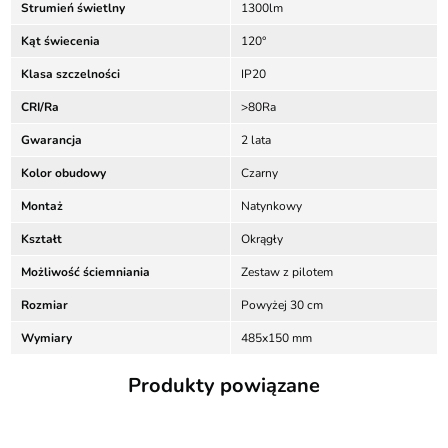
Strumień świetlny
1300lm
Kąt świecenia
120°
Klasa szczelności
IP20
CRI/Ra
>80Ra
Gwarancja
2 lata
Kolor obudowy
Czarny
Montaż
Natynkowy
Kształt
Okrągły
Możliwość ściemniania
Zestaw z pilotem
Rozmiar
Powyżej 30 cm
Wymiary
485x150 mm
Produkty powiązane