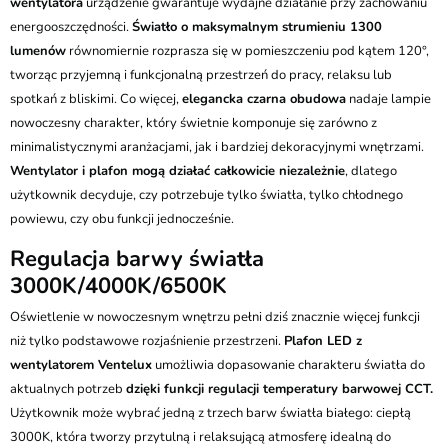
wentylatora
urządzenie gwarantuje wydajne działanie przy zachowaniu
energooszczędności.
Światło o maksymalnym strumieniu 1300
lumenów
równomiernie rozprasza się w pomieszczeniu pod kątem 120°,
tworząc przyjemną i funkcjonalną przestrzeń do pracy, relaksu lub
spotkań z bliskimi. Co więcej,
elegancka czarna obudowa
nadaje lampie
nowoczesny charakter, który świetnie komponuje się zarówno z
minimalistycznymi aranżacjami, jak i bardziej dekoracyjnymi wnętrzami.
Wentylator i plafon mogą działać całkowicie niezależnie
, dlatego
użytkownik decyduje, czy potrzebuje tylko światła, tylko chłodnego
powiewu, czy obu funkcji jednocześnie.
Regulacja barwy światła
3000K/4000K/6500K
Oświetlenie w nowoczesnym wnętrzu pełni dziś znacznie więcej funkcji
niż tylko podstawowe rozjaśnienie przestrzeni.
Plafon LED z
wentylatorem Ventelux
umożliwia dopasowanie charakteru światła do
aktualnych potrzeb
dzięki funkcji regulacji temperatury barwowej CCT.
Użytkownik może wybrać jedną z trzech barw światła białego: ciepłą
3000K, która tworzy przytulną i relaksującą atmosferę idealną do