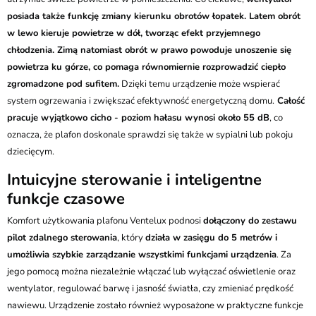
posiada także funkcję zmiany kierunku obrotów łopatek. Latem obrót
w lewo kieruje powietrze w dół, tworząc efekt przyjemnego
chłodzenia. Zimą natomiast obrót w prawo powoduje unoszenie się
powietrza ku górze, co pomaga równomiernie rozprowadzić ciepło
zgromadzone pod sufitem.
Dzięki temu urządzenie może wspierać
system ogrzewania i zwiększać efektywność energetyczną domu.
Całość
pracuje wyjątkowo cicho - poziom hałasu wynosi około 55 dB
, co
oznacza, że plafon doskonale sprawdzi się także w sypialni lub pokoju
dziecięcym.
Intuicyjne sterowanie i inteligentne
funkcje czasowe
Komfort użytkowania plafonu Ventelux podnosi
dołączony do zestawu
pilot zdalnego sterowania
, który
działa w zasięgu do 5 metrów i
umożliwia szybkie zarządzanie wszystkimi funkcjami urządzenia
. Za
jego pomocą można niezależnie włączać lub wyłączać oświetlenie oraz
wentylator, regulować barwę i jasność światła, czy zmieniać prędkość
nawiewu. Urządzenie zostało również wyposażone w praktyczne funkcje