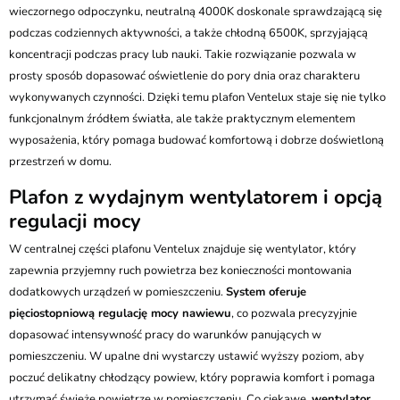
wieczornego odpoczynku, neutralną 4000K doskonale sprawdzającą się
podczas codziennych aktywności, a także chłodną 6500K, sprzyjającą
koncentracji podczas pracy lub nauki. Takie rozwiązanie pozwala w
prosty sposób dopasować oświetlenie do pory dnia oraz charakteru
wykonywanych czynności. Dzięki temu plafon Ventelux staje się nie tylko
funkcjonalnym źródłem światła, ale także praktycznym elementem
wyposażenia, który pomaga budować komfortową i dobrze doświetloną
przestrzeń w domu.
Plafon z wydajnym wentylatorem i opcją
regulacji mocy
W centralnej części plafonu Ventelux znajduje się wentylator, który
zapewnia przyjemny ruch powietrza bez konieczności montowania
dodatkowych urządzeń w pomieszczeniu.
System oferuje
pięciostopniową regulację mocy nawiewu
, co pozwala precyzyjnie
dopasować intensywność pracy do warunków panujących w
pomieszczeniu. W upalne dni wystarczy ustawić wyższy poziom, aby
poczuć delikatny chłodzący powiew, który poprawia komfort i pomaga
utrzymać świeże powietrze w pomieszczeniu. Co ciekawe,
wentylator