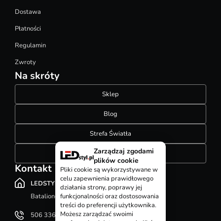
Dostawa
Płatności
Regulamin
Zwroty
Na skróty
Sklep
Blog
Strefa Światła
Zarządzaj zgodami
Konfigurator szynoprzewodów
plików cookie
Kontakt
Pliki cookie są wykorzystywane w
celu zapewnienia prawidłowego
LEDSTYL.pl
działania strony, poprawy jej
Batalionów Chłopskich 12, 94-058 Łódź
funkcjonalności oraz dostosowania
treści do preferencji użytkownika.
Możesz zarządzać swoimi
506 336 320