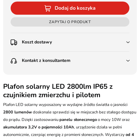
Dodaj do koszyka
ZAPYTAJ O PRODUKT
Koszt dostawy
Przedpłata:
Kontakt z konsultantem
Poczta Polska Kurier 48H - 11 zł
Kurier GLS - 15 zł
Przesyłka Gabarytowa - 30 zł
LEDSTYL.pl
Darmowa dostawa już od 500 zł
Batalionów Chłopskich 12, 94-058 Łódź
Plafon solarny LED 2800lm IP65 z
(od 1000 zł dla gabarytów, nie dotyczy produktów 3m)
czujnikiem zmierzchu i pilotem
506 336 320
Pobranie:
Plafon LED solarny wyposażony w wydajne źródło światła o jasności
Poczta Polska Kurier 48H - 16 zł
kontakt@ledstyl.pl
Kurier GLS - 20 zł
2800 lumenów
doskonale sprawdzi się w miejscach bez stałego dostępu
Przesyłka Gabarytowa - 35 zł
do prądu. Dzięki zastosowaniu
panelu słonecznego
o mocy 10W oraz
akumulatora 3,2V o pojemności 10Ah
, urządzenie działa w pełni
autonomicznie, czerpiąc energię z promieni słonecznych. Wystarczy
od 4