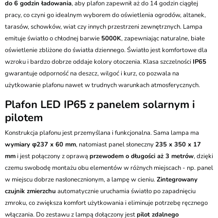
do 6 godzin ładowania
, aby plafon zapewnił aż do 14 godzin ciągłej
pracy, co czyni go idealnym wyborem do oświetlenia ogrodów, altanek,
tarasów, schowków, wiat czy innych przestrzeni zewnętrznych. Lampa
emituje światło o chłodnej barwie
5000K
, zapewniając naturalne, białe
oświetlenie zbliżone do światła dziennego. Światło jest komfortowe dla
wzroku i bardzo dobrze oddaje kolory otoczenia. Klasa szczelności
IP65
gwarantuje odporność na deszcz, wilgoć i kurz, co pozwala na
użytkowanie plafonu nawet w trudnych warunkach atmosferycznych.
Plafon LED IP65 z panelem solarnym i
pilotem
Konstrukcja plafonu jest przemyślana i funkcjonalna. Sama lampa ma
wymiary φ237 x 60 mm
, natomiast panel słoneczny
235 x 350 x 17
mm
i jest połączony z oprawą
przewodem o długości aż 3 metrów
, dzięki
czemu swobodę montażu obu elementów w różnych miejscach - np. panel
w miejscu dobrze nasłonecznionym, a lampę w cieniu.
Zintegrowany
czujnik zmierzchu
automatycznie uruchamia światło po zapadnięciu
zmroku, co zwiększa komfort użytkowania i eliminuje potrzebę ręcznego
włączania. Do zestawu z lampą dołączony jest
pilot zdalnego