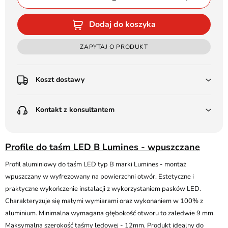
Dodaj do koszyka
ZAPYTAJ O PRODUKT
Koszt dostawy
Przedpłata:
Kontakt z konsultantem
Poczta Polska Kurier 48H - 11 zł
Kurier GLS - 15 zł
Przesyłka Gabarytowa - 30 zł
LEDSTYL.pl
Darmowa dostawa już od 500 zł
Profile do taśm LED B Lumines - wpuszczane
Batalionów Chłopskich 12, 94-058 Łódź
(od 1000 zł dla gabarytów, nie dotyczy produktów 3m)
Profil aluminiowy do taśm LED typ B marki Lumines - montaż
506 336 320
Pobranie:
wpuszczany w wyfrezowany na powierzchni otwór. Estetyczne i
Poczta Polska Kurier 48H - 16 zł
kontakt@ledstyl.pl
praktyczne wykończenie instalacji z wykorzystaniem pasków LED.
Kurier GLS - 20 zł
Charakteryzuje się małymi wymiarami oraz wykonaniem w 100% z
Przesyłka Gabarytowa - 35 zł
aluminium. Minimalna wymagana głębokość otworu to zaledwie 9 mm.
Maksymalna szerokość taśmy ledowej - 12mm. Produkt idealny do