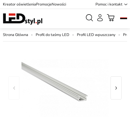
Kreator oświetlenia
Promocje
Nowości
Pomoc i kontakt
Strona Główna
Profil do taśmy LED
Profil LED wpuszczany
Pro