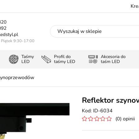
Kre
320
092
edstyl.pl
- Piątek 9:30-17:00
Taśmy
Profil do
Akcesoria do
LED
taśmy LED
taśm LED
zynoprzewodów
Reflektor szyno
ID-6034
(0) opinii