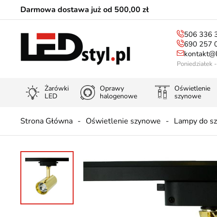
Darmowa dostawa już od 500,00 zł
506 336 
690 257 
kontakt@l
Poniedziałek 
Żarówki
Oprawy
Oświetlenie
LED
halogenowe
szynowe
Strona Główna
Oświetlenie szynowe
Lampy do s