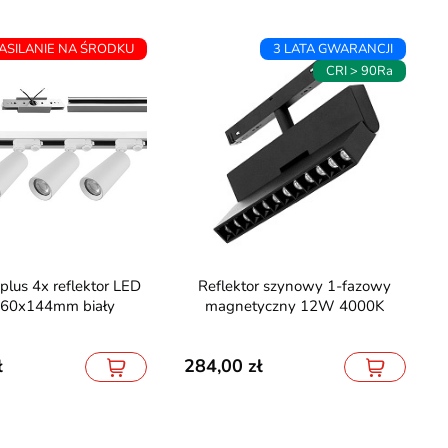
ASILANIE NA ŚRODKU
3 LATA GWARANCJI
CRI > 90Ra
Reflektor szynowy 1-fazowy
60x144mm biały
magnetyczny 12W 4000K
284,00