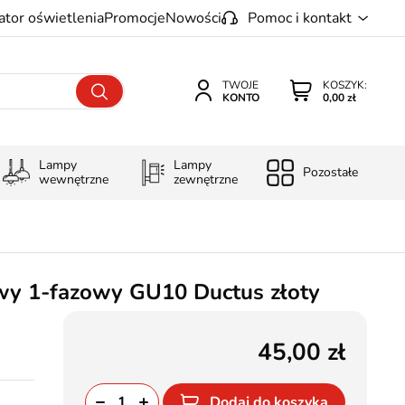
ator oświetlenia
Promocje
Nowości
Pomoc i kontakt
TWOJE
KOSZYK:
KONTO
0,00 zł
Lampy
Lampy
Pozostałe
wewnętrzne
zewnętrzne
wy 1-fazowy GU10 Ductus złoty
45,00
Dodaj do koszyka