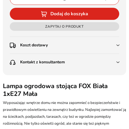
Dodaj do koszyka
ZAPYTAJ O PRODUKT
Koszt dostawy
Przedpłata:
Kontakt z konsultantem
Poczta Polska Kurier 48H - 11 zł
Kurier GLS - 15 zł
Przesyłka Gabarytowa - 30 zł
LEDSTYL.pl
Darmowa dostawa już od 500 zł
Batalionów Chłopskich 12, 94-058 Łódź
Lampa ogrodowa stojąca FOX Biała
(od 1000 zł dla gabarytów, nie dotyczy produktów 3m)
1xE27 Mała
506 336 320
Pobranie:
Wyposażając wnętrze domu nie można zapomnieć o bezpieczeństwie i
Poczta Polska Kurier 48H - 16 zł
kontakt@ledstyl.pl
Kurier GLS - 20 zł
prawidłowym oświetleniu na zewnątrz budynku. Najlepiej zamontować ją
Przesyłka Gabarytowa - 35 zł
na ścieżkach, podjazdach, tarasach, czy też w ogrodzie pomiędzy
roślinnością. Nie tylko oświetli ogród, ale stanie się też pięknym