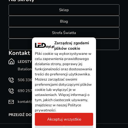
Sklep
Blog
Strefa Światła
Zarządzaj zgodami
Konfigurator szynoprzewodów
plików cookie
Kontakt
Pliki cookie są wykorzystywane w
celu zapewnienia prawidłowego
LEDSTYL.pl
działania strony, poprawy jej
Batalionów Chłopskich 12, 94-058 Łódź
funkcjonalności oraz dostosowania
treści do preferencji użytkownika.
Możesz zarządzać swoimi
506 336 320
preferencjami dotyczącymi plików
cookie lub wyłączyć je w
690 257 092
ustawieniach. Więcej informacji o
tym, jakich ciasteczek używamy,
kontakt@ledstyl.pl
znajdziesz w naszej Polityce
prywatności.
PRZEJDŹ DO DZIAŁU KONTAKT
Akceptuj wszystkie