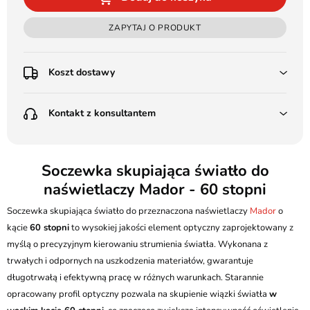
ZAPYTAJ O PRODUKT
Koszt dostawy
Przedpłata:
Kontakt z konsultantem
Poczta Polska Kurier 48H - 11 zł
Kurier GLS - 15 zł
Przesyłka Gabarytowa - 30 zł
LEDSTYL.pl
Darmowa dostawa już od 500 zł
Batalionów Chłopskich 12, 94-058 Łódź
Soczewka skupiająca światło do
(od 1000 zł dla gabarytów, nie dotyczy produktów 3m)
naświetlaczy Mador - 60 stopni
506 336 320
Pobranie:
Soczewka skupiająca światło do przeznaczona naświetlaczy
Poczta Polska Kurier 48H - 16 zł
Mador
o
kontakt@ledstyl.pl
Kurier GLS - 20 zł
kącie
60 stopni
to wysokiej jakości element optyczny zaprojektowany z
Przesyłka Gabarytowa - 35 zł
myślą o precyzyjnym kierowaniu strumienia światła. Wykonana z
trwałych i odpornych na uszkodzenia materiałów, gwarantuje
długotrwałą i efektywną pracę w różnych warunkach. Starannie
opracowany profil optyczny pozwala na skupienie wiązki światła
w