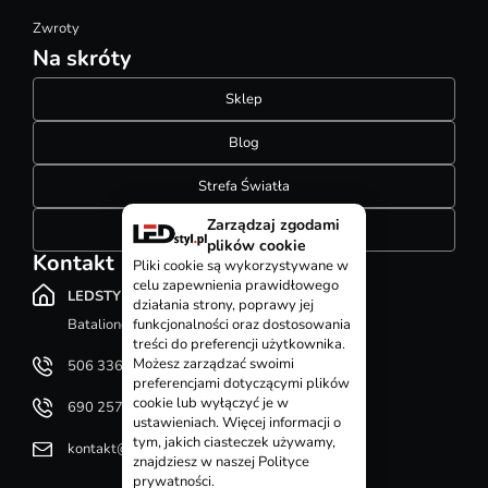
Zwroty
Na skróty
Sklep
Blog
Strefa Światła
Zarządzaj zgodami
Konfigurator szynoprzewodów
plików cookie
Kontakt
Pliki cookie są wykorzystywane w
celu zapewnienia prawidłowego
LEDSTYL.pl
działania strony, poprawy jej
Batalionów Chłopskich 12, 94-058 Łódź
funkcjonalności oraz dostosowania
treści do preferencji użytkownika.
Możesz zarządzać swoimi
506 336 320
preferencjami dotyczącymi plików
cookie lub wyłączyć je w
690 257 092
ustawieniach. Więcej informacji o
tym, jakich ciasteczek używamy,
kontakt@ledstyl.pl
znajdziesz w naszej Polityce
prywatności.