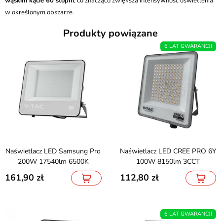
wąskim kącie 60 stopni
, co znacząco zwiększa intensywność oświetlenia
w określonym obszarze.
Produkty powiązane
6 LAT GWARANCJI
Naświetlacz LED Samsung Pro
Naświetlacz LED CREE PRO 6Y
200W 17540lm 6500K
100W 8150lm 3CCT
161,90
112,80
6 LAT GWARANCJI