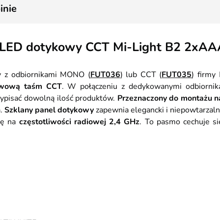
inie
LED dotykowy CCT Mi-Light B2 2xAAA 
 z odbiornikami MONO (
FUT036
) lub CCT (
FUT035
) firmy
arwową taśm CCT
. W połączeniu z dedykowanymi odbiorni
rzypisać dowolną ilość produktów.
Przeznaczony do montażu 
a.
Szklany panel dotykowy
zapewnia elegancki i niepowtarzaln
ię na
częstotliwości radiowej 2,4 GHz
. To pasmo cechuje si