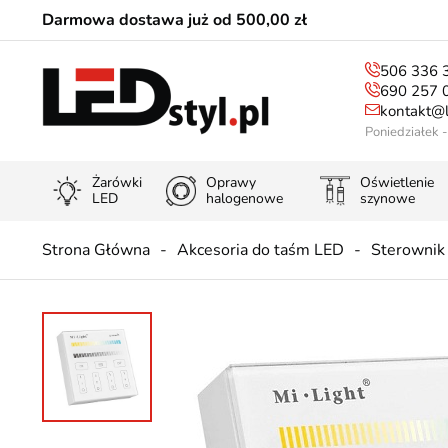
Darmowa dostawa już od 500,00 zł
506 336 
690 257 
kontakt@l
Poniedziałek 
Żarówki
Oprawy
Oświetlenie
LED
halogenowe
szynowe
Strona Główna
Akcesoria do taśm LED
Sterownik