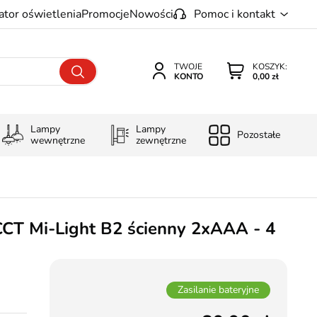
ator oświetlenia
Promocje
Nowości
Pomoc i kontakt
TWOJE
KOSZYK:
KONTO
0,00 zł
Lampy
Lampy
Pozostałe
wewnętrzne
zewnętrzne
CT Mi-Light B2 ścienny 2xAAA - 4
Zasilanie bateryjne