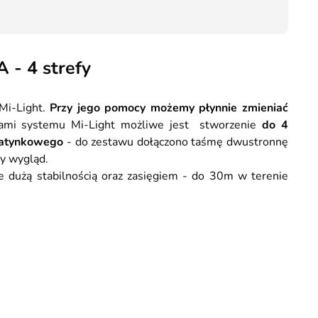
Kurier GLS - 20 zł
89,90
Przesyłka Gabarytowa - 35 zł
- 4 strefy
 Mi-Light.
Przy jego pomocy możemy płynnie zmieniać
kami systemu Mi-Light możliwe jest stworzenie
do 4
natynkowego
- do zestawu dołączono taśmę dwustronnę
y wygląd.
e dużą stabilnością oraz zasięgiem - do 30m w terenie