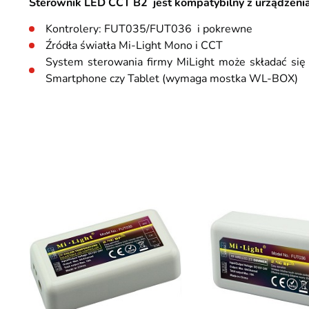
Sterownik LED CCT B2 jest kompatybilny z urządzenia
Kontrolery: FUT035/FUT036 i pokrewne
Źródła światła Mi-Light Mono i CCT
System sterowania firmy MiLight może składać się 
Smartphone czy Tablet (wymaga mostka WL-BOX)