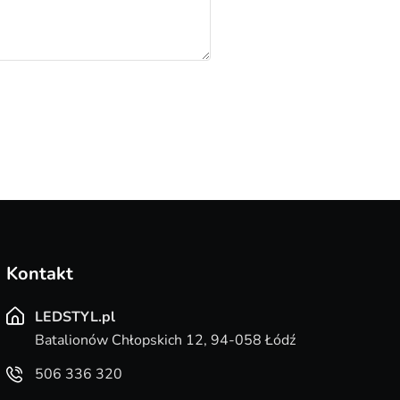
Kontakt
LEDSTYL.pl
Batalionów Chłopskich 12, 94-058 Łódź
506 336 320