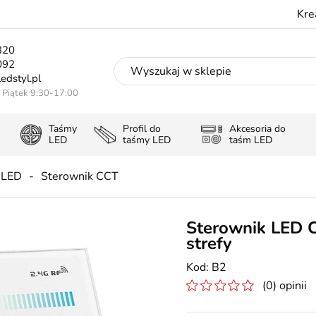
Kre
320
092
edstyl.pl
- Piątek 9:30-17:00
Taśmy
Profil do
Akcesoria do
LED
taśmy LED
taśm LED
 LED
Sterownik CCT
Sterownik LED C
strefy
B2
(0) opinii