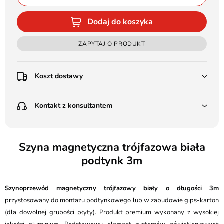
Dodaj do koszyka
ZAPYTAJ O PRODUKT
Koszt dostawy
Przedpłata:
Kontakt z konsultantem
Poczta Polska Kurier 48H - 11 zł
Kurier GLS - 15 zł
Przesyłka Gabarytowa - 30 zł
LEDSTYL.pl
Darmowa dostawa już od 500 zł
Batalionów Chłopskich 12, 94-058 Łódź
Szyna magnetyczna trójfazowa biała
(od 1000 zł dla gabarytów, nie dotyczy produktów 3m)
podtynk 3m
506 336 320
Pobranie:
Poczta Polska Kurier 48H - 16 zł
kontakt@ledstyl.pl
Kurier GLS - 20 zł
Szynoprzewód magnetyczny trójfazowy biały
o długości 3m
Przesyłka Gabarytowa - 35 zł
przystosowany do montażu podtynkowego lub w zabudowie gips-karton
(dla dowolnej grubości płyty). Produkt premium wykonany z wysokiej