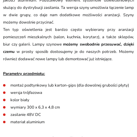
jakości aluminium. Podstawowy element systemów oświetleniowych
służący do dystrybucji zasilania. Ta wersja szyny umożliwia łączenie lamp
w dwie grupy, co daje nam dodatkowe możliwości aranżacji. Szyny
możemy dowolnie przycinać.
Ten typ oświetlenia jest bardzo często wybierany przy aranżacji
pomieszczeń mieszkalnych (salon, kuchnia, korytarz), a także sklepów,
biur czy galerii. Lampy szynowe
możemy swobodnie przesuwać, dzięki
czemu
w prosty sposób dostosujemy je do naszych potrzeb. Możemy
również dodawać nowe lampy lub demontować już istniejące.
Parametry przedmiotu:
montaż podtynkowy lub karton-gips (dla dowolnej grubości płyty)
wersja trójfazowa
kolor biały
wymiary 300 x 6,3 x 4,8 cm
zasilanie 48V DC
materiał aluminium