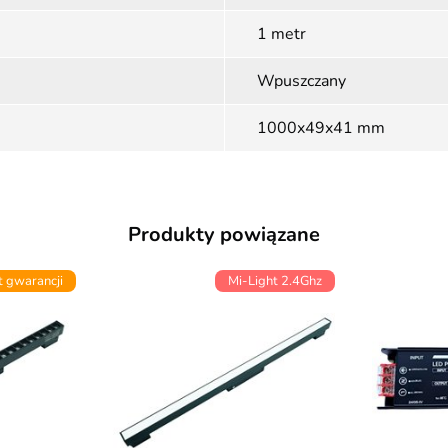
1 metr
Wpuszczany
1000x49x41 mm
Produkty powiązane
t gwarancji
Mi-Light 2.4Ghz