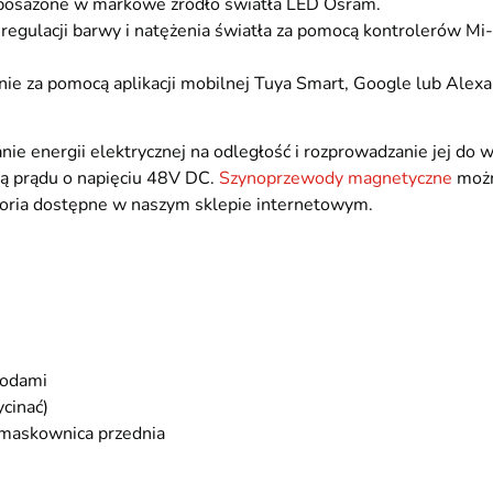
yposażone w markowe źródło światła LED Osram.
regulacji barwy i natężenia światła za pomocą kontrolerów Mi-L
ie za pomocą aplikacji mobilnej Tuya Smart, Google lub Alexa. 
e energii elektrycznej na odległość i rozprowadzanie jej do
ją prądu o napięciu 48V DC.
Szynoprzewody magnetyczne
możn
soria dostępne w naszym sklepie internetowym.
wodami
cinać)
 maskownica przednia