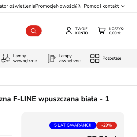
ator oświetlenia
Promocje
Nowości
Pomoc i kontakt
TWOJE
KOSZYK:
KONTO
0,00 zł
Lampy
Lampy
Pozostałe
wewnętrzne
zewnętrzne
na F-LINE wpuszczana biała - 1
5 LAT GWARANCJI
-29%