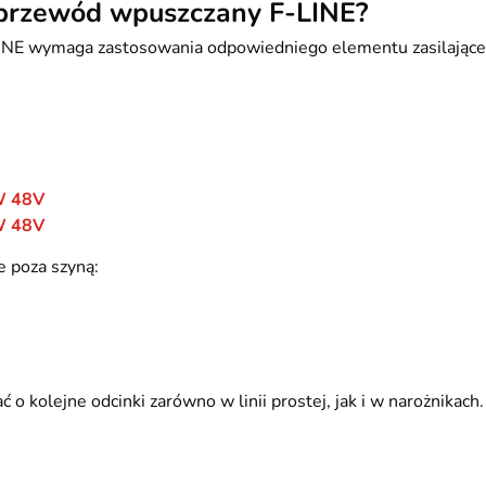
oprzewód wpuszczany F-LINE?
INE wymaga zastosowania odpowiedniego elementu zasilające
0W 48V
0W 48V
e poza szyną:
kolejne odcinki zarówno w linii prostej, jak i w narożnikach