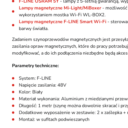
F-LINE OSRAM 5Y
- lampy z 5-letnią gwarancją, w
Lampy magnetyczne Mi-Light/MiBoxer
- możliwość 
wykorzystaniem mostka Wi-Fi WL-BOX2.
Lampy magnetyczne F-LINE Smart Wi-Fi
- sterowan
barwy światła.
Zadaniem szynoprzewodów magnetycznych jest przesyłani
zasilania opraw magnetycznych, które do pracy potrzebu
modyfikować, a do ich podłączenia niezbędne będą akce
Parametry techniczne:
System: F-LINE
Napięcie zasilania: 48V
Kolor: Biały
Materiał wykonania: Aluminium z miedzianymi prze
Długość: 1 metr (szynę można dowolnie skracać i przy
Dodatkowe wyposażenie w zestawie: 2 x zaślepka +
Montaż: w sufitach podwieszanych