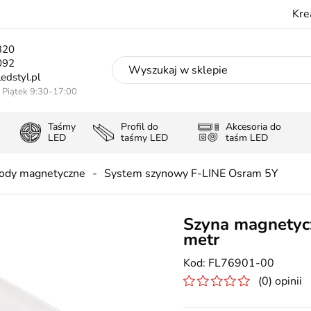
Kre
320
092
edstyl.pl
- Piątek 9:30-17:00
Taśmy
Profil do
Akcesoria do
LED
taśmy LED
taśm LED
ody magnetyczne
System szynowy F-LINE Osram 5Y
Szyna magnetycz
metr
FL76901-00
(0) opinii