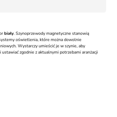
77,50
Kurier GLS - 20 zł
Przesyłka Gabarytowa - 35 zł
lor
biały
. Szynoprzewody magnetyczne stanowią
 systemy oświetlenia, które można dowolnie
owych. Wystarczy umieścić je w szynie, aby
i ustawiać zgodnie z aktualnymi potrzebami aranżacji