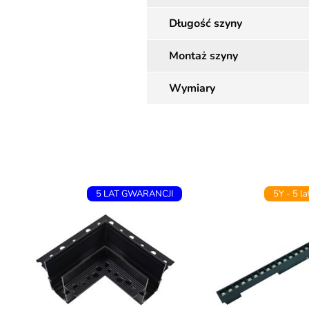
Długość szyny
Montaż szyny
Wymiary
5 LAT GWARANCJI
5Y - 5 la