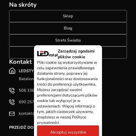
Na skróty
Sklep
Blog
Strefa Światła
Zarządzaj zgodami
Konfigurator szynoprzewodów
plików cookie
Kontakt
Pliki cookie są wykorzystywane w
celu zapewnienia prawidłowego
LEDSTYL.pl
działania strony, poprawy jej
Batalionów Chłopskich 12, 94-058 Łódź
funkcjonalności oraz dostosowania
treści do preferencji użytkownika.
Możesz zarządzać swoimi
506 336 320
preferencjami dotyczącymi plików
cookie lub wyłączyć je w
690 257 092
ustawieniach. Więcej informacji o
tym, jakich ciasteczek używamy,
kontakt@ledstyl.pl
znajdziesz w naszej Polityce
prywatności.
PRZEJDŹ DO DZIAŁU KONTAKT
Akceptuj wszystkie