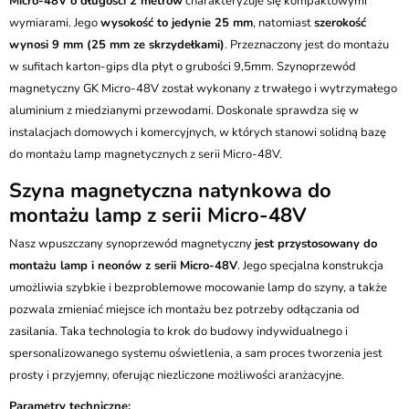
Micro-48V o długości 2 metrów
charakteryzuje się kompaktowymi
wymiarami. Jego
wysokość to jedynie 25 mm
, natomiast
szerokość
wynosi 9 mm (25 mm ze skrzydełkami)
. Przeznaczony jest do montażu
w sufitach karton-gips dla płyt o grubości 9,5mm. Szynoprzewód
magnetyczny GK Micro-48V został wykonany z trwałego i wytrzymałego
aluminium z miedzianymi przewodami. Doskonale sprawdza się w
instalacjach domowych i komercyjnych, w których stanowi solidną bazę
do montażu lamp magnetycznych z serii Micro-48V.
Szyna magnetyczna natynkowa do
montażu lamp z serii Micro-48V
Nasz wpuszczany synoprzewód magnetyczny
jest przystosowany do
montażu lamp i neonów z serii Micro-48V
. Jego specjalna konstrukcja
umożliwia szybkie i bezproblemowe mocowanie lamp do szyny, a także
pozwala zmieniać miejsce ich montażu bez potrzeby odłączania od
zasilania. Taka technologia to krok do budowy indywidualnego i
spersonalizowanego systemu oświetlenia, a sam proces tworzenia jest
prosty i przyjemny, oferując niezliczone możliwości aranżacyjne.
Parametry techniczne: