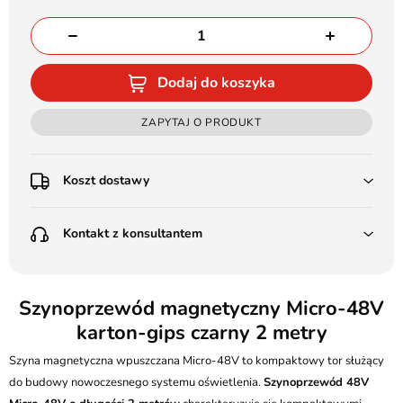
Dodaj do koszyka
ZAPYTAJ O PRODUKT
Koszt dostawy
Przedpłata:
Kontakt z konsultantem
Poczta Polska Kurier 48H - 11 zł
Kurier GLS - 15 zł
Przesyłka Gabarytowa - 30 zł
LEDSTYL.pl
Darmowa dostawa już od 500 zł
Batalionów Chłopskich 12, 94-058 Łódź
Szynoprzewód magnetyczny Micro-48V
(od 1000 zł dla gabarytów, nie dotyczy produktów 3m)
karton-gips czarny 2 metry
506 336 320
Pobranie:
Szyna magnetyczna wpuszczana Micro-48V to kompaktowy tor służący
Poczta Polska Kurier 48H - 16 zł
kontakt@ledstyl.pl
Kurier GLS - 20 zł
do budowy nowoczesnego systemu oświetlenia.
Szynoprzewód 48V
Przesyłka Gabarytowa - 35 zł