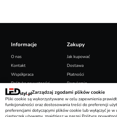
Informacje
Zakupy
O nas
Jak kupować
Kontakt
Dostawa
Współpraca
Płatności
Polityka prywatności
Regulamin
Zarządzaj zgodami plików cookie
Pliki Cookies
Zwroty
Pliki cookie są wykorzystywane w celu zapewnienia prawidł
funkcjonalności oraz dostosowania treści do preferencji uż
preferencjami dotyczącymi plików cookie lub wyłączyć je w u
ciasteczek używamy, znajdziesz w naszej Polityce prywatnoś