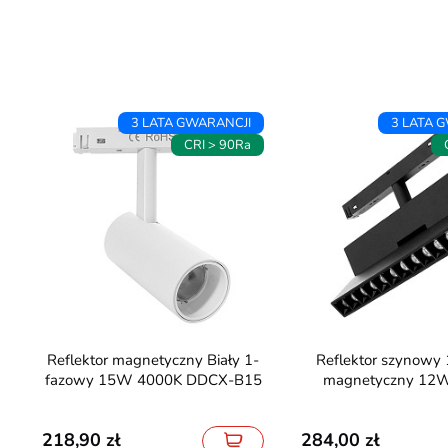
3 LATA GWARANCJI
3 LATA 
CRI > 90Ra
Reflektor magnetyczny Biały 1-
Reflektor szynowy 1-fazowy
fazowy 15W 4000K DDCX-B15
magnetyczny 12
218,90
284,00