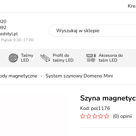
Kre
320
092
edstyl.pl
- Piątek 9:30-17:00
Taśmy
Profil do
Akcesoria do
LED
taśmy LED
taśm LED
ody magnetyczne
System szynowy Domeno Mini
Szyna magnetyc
pol1176
(0) opinii