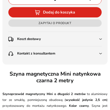
Dodaj do koszyka
ZAPYTAJ O PRODUKT
Koszt dostawy
Przedpłata:
Kontakt z konsultantem
Poczta Polska Kurier 48H - 11 zł
Kurier GLS - 15 zł
Przesyłka Gabarytowa - 30 zł
LEDSTYL.pl
Darmowa dostawa już od 500 zł
Batalionów Chłopskich 12, 94-058 Łódź
Szyna magnetyczna Mini natynkowa
(od 1000 zł dla gabarytów, nie dotyczy produktów 3m)
czarna 2 metry
506 336 320
Pobranie:
Poczta Polska Kurier 48H - 16 zł
kontakt@ledstyl.pl
Kurier GLS - 20 zł
Szynoprzewód magnetyczny Mini
o długości 2 metrów
to aluminiowy
Przesyłka Gabarytowa - 35 zł
tor ze smukłą, pomniejszoną obudową (
wysokość jedynie 2,5 cm
)
przystosowany do montażu natynkowego.
Kolor czarny
. Szyna jest