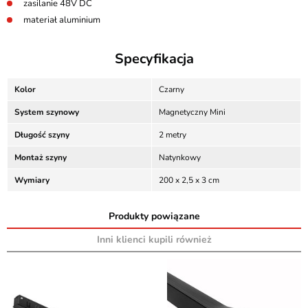
zasilanie 48V DC
materiał aluminium
Specyfikacja
Kolor
Czarny
System szynowy
Magnetyczny Mini
Długość szyny
2 metry
Montaż szyny
Natynkowy
Wymiary
200 x 2,5 x 3 cm
Produkty powiązane
Inni klienci kupili również