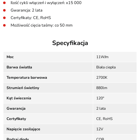
Ilość cykli włączeń i wyłączeń: x15 000
Gwarancja: 2 lata
Certyfikaty: CE, RoHS
Możliwość cięcia taśmy: co 50 mm
Specyfikacja
Moc
11W/m
Barwa światła
Biała ciepła
Temperatura barwowa
2700K
Strumień świetlny
880lm
Kąt świecenia
120°
Gwarancja
2 lata
Certyfikaty
CE, RoHS
Napięcie zasilające
12V
Rodzaj diody
COB