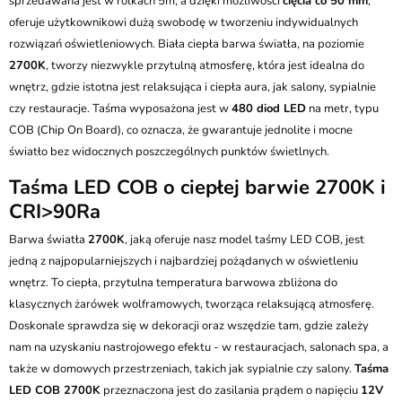
sprzedawana jest w rolkach 5m, a dzięki możliwości
cięcia co 50 mm
,
oferuje użytkownikowi dużą swobodę w tworzeniu indywidualnych
rozwiązań oświetleniowych. Biała ciepła barwa światła, na poziomie
2700K
, tworzy niezwykle przytulną atmosferę, która jest idealna do
wnętrz, gdzie istotna jest relaksująca i ciepła aura, jak salony, sypialnie
czy restauracje. Taśma wyposażona jest w
480 diod LED
na metr, typu
COB (Chip On Board), co oznacza, że gwarantuje jednolite i mocne
światło bez widocznych poszczególnych punktów świetlnych.
Taśma LED COB o ciepłej barwie 2700K i
CRI>90Ra
Barwa światła
2700K
, jaką oferuje nasz model taśmy LED COB, jest
jedną z najpopularniejszych i najbardziej pożądanych w oświetleniu
wnętrz. To ciepła, przytulna temperatura barwowa zbliżona do
klasycznych żarówek wolframowych, tworząca relaksującą atmosferę.
Doskonale sprawdza się w dekoracji oraz wszędzie tam, gdzie zależy
nam na uzyskaniu nastrojowego efektu - w restauracjach, salonach spa, a
także w domowych przestrzeniach, takich jak sypialnie czy salony.
Taśma
LED COB 2700K
przeznaczona jest do zasilania prądem o napięciu
12V