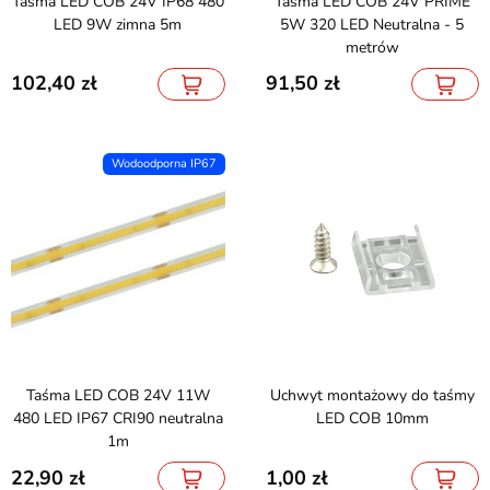
Taśma LED COB 24V IP68 480
Taśma LED COB 24V PRIME
LED 9W zimna 5m
5W 320 LED Neutralna - 5
metrów
102,40
91,50
Wodoodporna IP67
Taśma LED COB 24V 11W
Uchwyt montażowy do taśmy
480 LED IP67 CRI90 neutralna
LED COB 10mm
1m
22,90
1,00