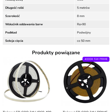
Długość rolki
5 metrów
Szerokość
8 mm
Wskaźnik oddawania barw
Ra>90
Podkład
Podwójny
Sekcja cięcia
co 50 mm
Produkty powiązane
4000K 5W PRIME