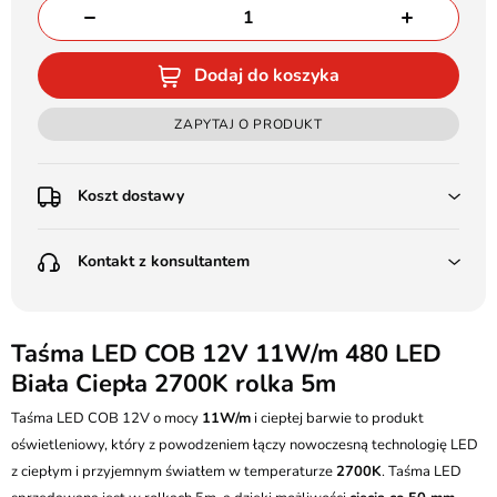
Dodaj do koszyka
ZAPYTAJ O PRODUKT
Koszt dostawy
Przedpłata:
Kontakt z konsultantem
Poczta Polska Kurier 48H - 11 zł
Kurier GLS - 15 zł
Przesyłka Gabarytowa - 30 zł
LEDSTYL.pl
Darmowa dostawa już od 500 zł
Batalionów Chłopskich 12, 94-058 Łódź
Taśma LED COB 12V 11W/m 480 LED
(od 1000 zł dla gabarytów, nie dotyczy produktów 3m)
Biała Ciepła 2700K rolka 5m
506 336 320
Pobranie:
Taśma LED COB 12V o mocy
Poczta Polska Kurier 48H - 16 zł
11W/m
i ciepłej barwie to produkt
kontakt@ledstyl.pl
Kurier GLS - 20 zł
oświetleniowy, który z powodzeniem łączy nowoczesną technologię LED
Przesyłka Gabarytowa - 35 zł
z ciepłym i przyjemnym światłem w temperaturze
2700K
. Taśma LED