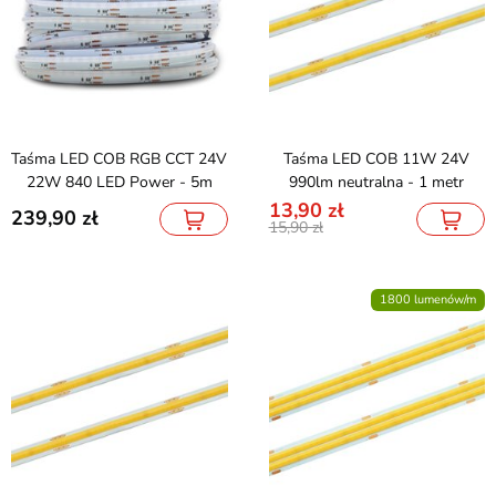
Taśma LED COB RGB CCT 24V
Taśma LED COB 11W 24V
22W 840 LED Power - 5m
990lm neutralna - 1 metr
13,90
239,90
15,90
1800 lumenów/m