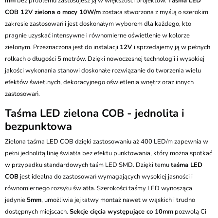
mm
bez problemu zastosujesz ją w większości projektów. T
aśma LED
COB 12V zielona o mocy 10W/m
została stworzona z myślą o szerokim
zakresie zastosowań i jest doskonałym wyborem dla każdego, kto
pragnie uzyskać intensywne i równomierne oświetlenie w kolorze
zielonym. Przeznaczona jest do instalacji
12V
i sprzedajemy ją w pełnych
rolkach o długości 5 metrów. Dzięki nowoczesnej technologii i wysokiej
jakości wykonania stanowi doskonałe rozwiązanie do tworzenia wielu
efektów świetlnych, dekoracyjnego oświetlenia wnętrz oraz innych
zastosowań.
Taśma LED zielona COB - jednolita i
bezpunktowa
Zielona taśma LED COB dzięki zastosowaniu aż 400 LED/m zapewnia w
pełni jednolitą linię światła bez efektu punktowania, który można spotkać
w przypadku standardowych taśm LED SMD. Dzięki temu
taśma LED
COB
jest idealna do zastosowań wymagających wysokiej jasności i
równomiernego rozsyłu światła. Szerokości taśmy LED wynosząca
jedynie
5mm
, umożliwia jej łatwy montaż nawet w wąskich i trudno
dostępnych miejscach.
Sekcje cięcia występujące co 10mm
pozwolą Ci