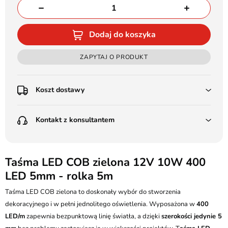
Dodaj do koszyka
ZAPYTAJ O PRODUKT
Koszt dostawy
Przedpłata:
Kontakt z konsultantem
Poczta Polska Kurier 48H - 11 zł
Kurier GLS - 15 zł
Przesyłka Gabarytowa - 30 zł
LEDSTYL.pl
Darmowa dostawa już od 500 zł
Batalionów Chłopskich 12, 94-058 Łódź
Taśma LED COB zielona 12V 10W 400
(od 1000 zł dla gabarytów, nie dotyczy produktów 3m)
LED 5mm - rolka 5m
506 336 320
Pobranie:
Taśma LED COB zielona to doskonały wybór do stworzenia
Poczta Polska Kurier 48H - 16 zł
kontakt@ledstyl.pl
Kurier GLS - 20 zł
dekoracyjnego i w pełni jednolitego oświetlenia. Wyposażona w
400
Przesyłka Gabarytowa - 35 zł
LED/m
zapewnia bezpunktową linię światła, a dzięki
szerokości jedynie 5