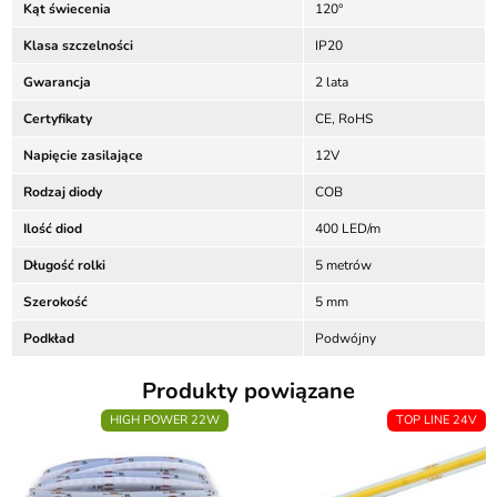
Kąt świecenia
120°
Klasa szczelności
IP20
Gwarancja
2 lata
Certyfikaty
CE, RoHS
Napięcie zasilające
12V
Rodzaj diody
COB
Ilość diod
400 LED/m
Długość rolki
5 metrów
Szerokość
5 mm
Podkład
Podwójny
Produkty powiązane
HIGH POWER 22W
TOP LINE 24V