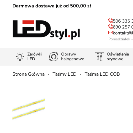
Darmowa dostawa już od 500,00 zł
506 336 
690 257 
kontakt@l
Poniedziałek 
Żarówki
Oprawy
Oświetlenie
LED
halogenowe
szynowe
Strona Główna
Taśmy LED
Taśma LED COB