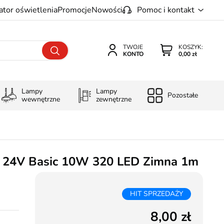
ator oświetlenia
Promocje
Nowości
Pomoc i kontakt
TWOJE
KOSZYK:
KONTO
0,00 zł
Lampy
Lampy
Pozostałe
wewnętrzne
zewnętrzne
 24V Basic 10W 320 LED Zimna 1m
HIT SPRZEDAŻY
8,00