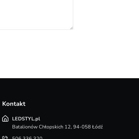
Kontakt
LEDSTYL.pl
Batalionów Chłopskich 12, 94-058 Łódź
506 336 320