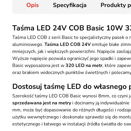
Opis
Specyfikacja
Produkty 
Taśma LED 24V COB Basic 10W 32
Taśma LED COB z serii Basic to specjalistyczny pasek o
aluminiowego.
Taśma LED COB 24V
emituje białe zimne
mniejszych, jak i większych powierzchni. Napięcie zasila
Wyższe napięcie pozwala ograniczyć jego spadki i zap
Basic wyposażona jest w
320 LED na metr
, które zapew
oraz brakiem widocznych punktów świetlnych i polecamy 
Dostosuj taśmę LED do własnego p
Szerokość taśmy LED COB Basic wynosi 8mm, co czyni ją
sprzedawana jest na metry
i docinamy ją indywidualnie
mm, może być dopasowanie do różnych długości i rodzajó
użytku wewnętrznego i doskonale sprawdzi się do montażu
estetycznego i łatwego w instalacji źródła światła do sw