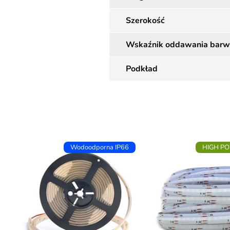
Szerokość
Wskaźnik oddawania barw
Podkład
Wodoodporna IP66
HIGH P