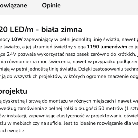
powiązane
Opinie
0 LED/m - biała zimna
 mocy
10W
zapewniający w pełni jednolitą linię światła, nawe
 światło, a jej strumień świetlny sięga
1190 lumenów/m
co j
jące 24V pozwala wykorzystać nasz pasek zarówno do krótkich, 
ewnia równomierną moc świecenia, nawet w przypadku podłącz
niają w pełni jednolitą linię światła. Dzięki zastosowaniu tech
ją do wszystkich projektów, w których ogromne znaczenie odgry
rojektu
 dyskretną i łatwą do montażu w różnych miejscach i nawet w
 według zamówienia z pełnej rolki o długości 50 metrów (1 szt
w instalacji, zapewniając elastyczność w projektowaniu oświ
 w meblach czy na suficie. Jest to idealne rozwiązanie dla w
oich wnętrz.