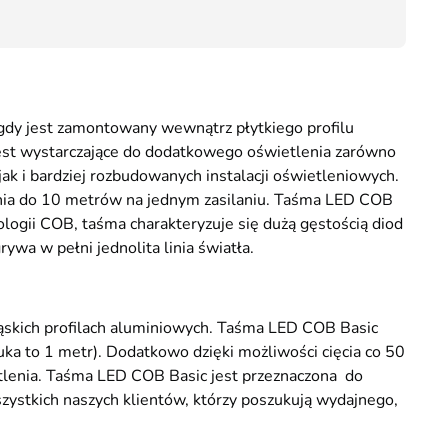
Przesyłka Gabarytowa - 35 zł
8,00
t gdy jest zamontowany wewnątrz płytkiego profilu
est wystarczające do dodatkowego oświetlenia zarówno
jak i bardziej rozbudowanych instalacji oświetleniowych.
enia do 10 metrów na jednym zasilaniu. Taśma LED COB
nologii COB, taśma charakteryzuje się dużą gęstością diod
wa w pełni jednolita linia światła.
ąskich profilach aluminiowych. Taśma LED COB Basic
uka to 1 metr). Dodatkowo dzięki możliwości cięcia co 50
etlenia. Taśma LED COB Basic jest przeznaczona do
szystkich naszych klientów, którzy poszukują wydajnego,