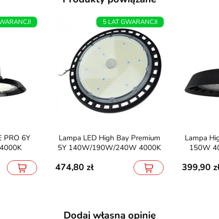
GWARANCJI
5 LAT GWARANCJI
Lampa LED High Bay Premium
Lampa High Bay UFO LED FSP
4000K
5Y 140W/190W/240W 4000K
150W 4
474,80
399,90
Dodaj własną opinię