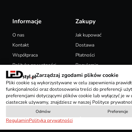
Informacje
Zakupy
O nas
Jak kupować
Kontakt
Dostawa
Współpraca
Płatności
Polityka prywatności
Regulamin
Zarządzaj zgodami plików cookie
Pliki Cookies
Zwroty
Pliki cookie są wykorzystywane w celu zapewnienia prawidł
funkcjonalności oraz dostosowania treści do preferencji uż
preferencjami dotyczącymi plików cookie lub wyłączyć je w u
ciasteczek używamy, znajdziesz w naszej Polityce prywatnoś
Odmów
Preferencje
Regulamin
Polityka prywatności
Mapa sklepu