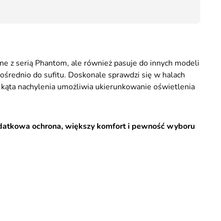
Przesyłka Gabarytowa - 35 zł
36,80
 z serią Phantom, ale również pasuje do innych modeli
średnio do sufitu. Doskonale sprawdzi się w halach
 kąta nachylenia umożliwia ukierunkowanie oświetlenia
 dodatkowa ochrona, większy komfort i pewność wyboru