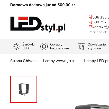
Darmowa dostawa już od 500,00 zł
506 336 
690 257 
kontakt@l
Poniedziałek 
Żarówki
Oprawy
Oświetlenie
LED
halogenowe
szynowe
Strona Główna
Lampy wewnętrzne
Lampy LED p