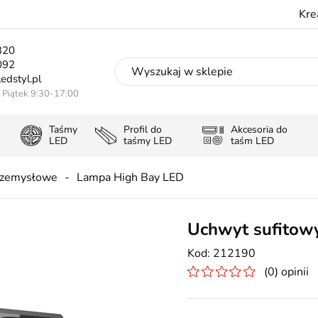
Kre
320
092
edstyl.pl
- Piątek 9:30-17:00
Taśmy
Profil do
Akcesoria do
LED
taśmy LED
taśm LED
rzemysłowe
Lampa High Bay LED
Uchwyt sufitow
212190
(0) opinii