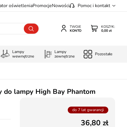
ator oświetlenia
Promocje
Nowości
Pomoc i kontakt
TWOJE
KOSZYK:
KONTO
0,00 zł
Lampy
Lampy
Pozostałe
wewnętrzne
zewnętrzne
y do lampy High Bay Phantom
do 7 lat gwarancji
36,80