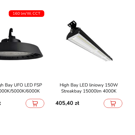
160 lm/W, CCT
High Bay LED liniowy 150W
000K/5000K/6000K
Streakbay 15000lm 4000K
405,40