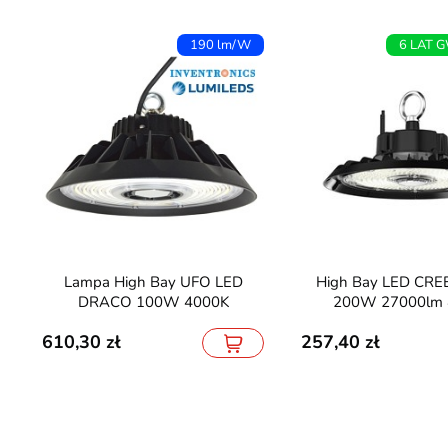
190 lm/W
6 LAT 
Lampa High Bay UFO LED
High Bay LED CREE PRO 6Y
DRACO 100W 4000K
200W 27000lm 
610,30
257,40