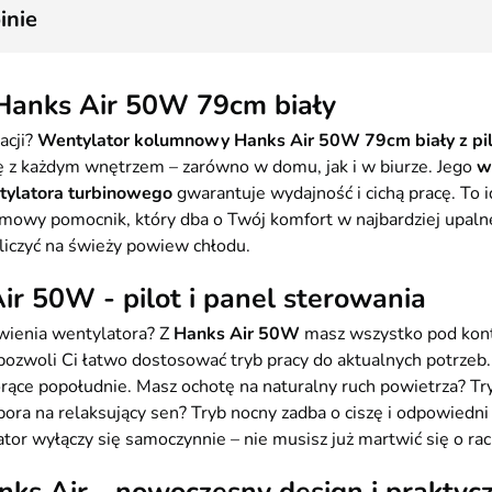
inie
Hanks Air 50W 79cm biały
acji?
Wentylator kolumnowy Hanks Air 50W 79cm biały z pi
ę z każdym wnętrzem – zarówno w domu, jak i w biurze. Jego
w
tylatora turbinowego
gwarantuje wydajność i cichą pracę. To i
domowy pomocnik, który dba o Twój komfort w najbardziej upalne
iczyć na świeży powiew chłodu.
r 50W - pilot i panel sterowania
awienia wentylatora? Z
Hanks Air 50W
masz wszystko pod kont
 pozwoli Ci łatwo dostosować tryb pracy do aktualnych potrzeb
ące popołudnie. Masz ochotę na naturalny ruch powietrza? Try
 pora na relaksujący sen? Tryb nocny zadba o ciszę i odpowiedn
tor wyłączy się samoczynnie – nie musisz już martwić się o rac