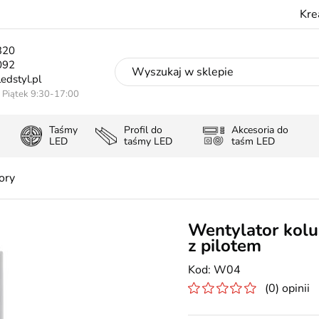
Kre
320
092
edstyl.pl
- Piątek 9:30-17:00
Taśmy
Profil do
Akcesoria do
LED
taśmy LED
taśm LED
ory
Wentylator kol
z pilotem
W04
(0) opinii