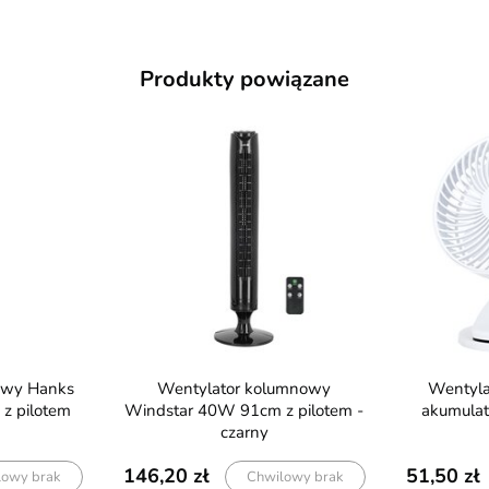
Produkty powiązane
Wentylator kolumnowy
Wentylator biurkowy 6W z
 z pilotem
Windstar 40W 91cm z pilotem -
akumulat
czarny
146,20
51,50
lowy brak
Chwilowy brak