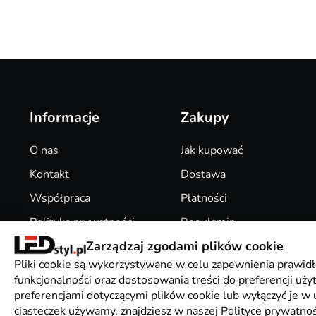
Informacje
Zakupy
O nas
Jak kupować
Kontakt
Dostawa
Współpraca
Płatności
Polityka prywatności
Regulamin
Zarządzaj zgodami plików cookie
Pliki Cookies
Zwroty
Pliki cookie są wykorzystywane w celu zapewnienia prawidł
funkcjonalności oraz dostosowania treści do preferencji uż
preferencjami dotyczącymi plików cookie lub wyłączyć je w u
ciasteczek używamy, znajdziesz w naszej Polityce prywatnoś