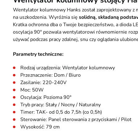
Wentylator kolumnowy stojący Han
Wentylator kolumnowy Hanks został zaprojektowany z my
na uszkodzenia. Wyróżnia się
solidną, składaną podst
Kratka ochronna dba o Twoje bezpieczeństwo, a dioda L
oscylacja 90° pozwala wentylatorowi równomiernie rozp
używać podczas pracy zdalnej, snu czy oglądania ulubio
Parametry techniczne:
Rodzaj urządzenia: Wentylator kolumnowy
Przeznaczenie: Dom / Biuro
Zasilanie: 220-240V
Moc: 50W
Oscylacja: Pozioma 90°
Tryb pracy: Stały / Nocny / Naturalny
Timer: TAK- od 0,5 do 7,5h (co 0,5h)
Sterowanie: Panel sterowania z przyciskami / Pilot
Wysokość: 79 cm