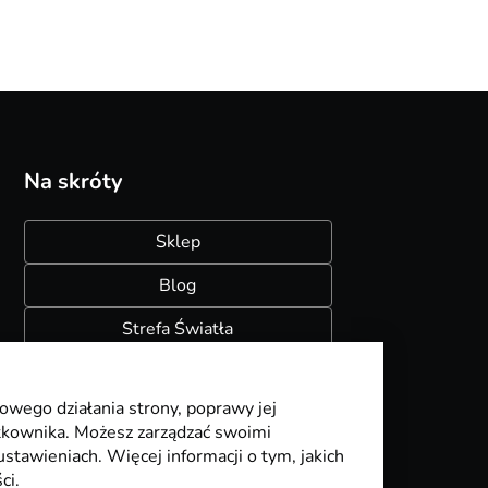
Na skróty
Sklep
Blog
Strefa Światła
Konfigurator szynoprzewodów
owego działania strony, poprawy jej
ytkownika. Możesz zarządzać swoimi
stawieniach. Więcej informacji o tym, jakich
ci.