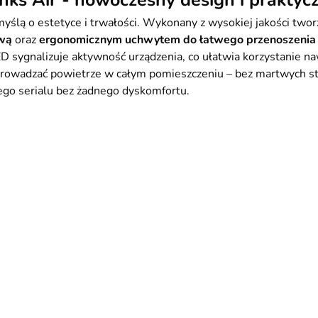
ks Air - nowoczesny design i praktycz
ślą o estetyce i trwałości. Wykonany z wysokiej jakości twor
awą
oraz
ergonomicznym uchwytem do łatwego przenoszenia
ED sygnalizuje aktywność urządzenia, co ułatwia korzystanie 
rowadzać powietrze w całym pomieszczeniu – bez martwych stre
nego serialu bez żadnego dyskomfortu.