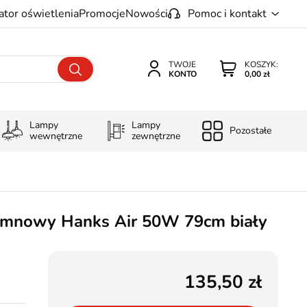
ator oświetlenia
Promocje
Nowości
Pomoc i kontakt
TWOJE
KOSZYK:
KONTO
0,00 zł
Lampy
Lampy
Pozostałe
wewnętrzne
zewnętrzne
umnowy Hanks Air 50W 79cm biały
135,50