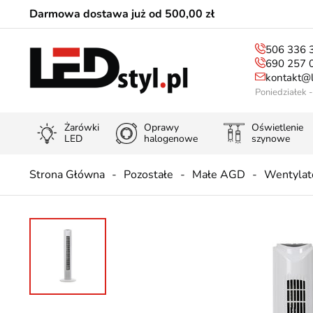
Darmowa dostawa już od 500,00 zł
506 336 
690 257 
kontakt@l
Poniedziałek 
Żarówki
Oprawy
Oświetlenie
LED
halogenowe
szynowe
Strona Główna
Pozostałe
Małe AGD
Wentylat