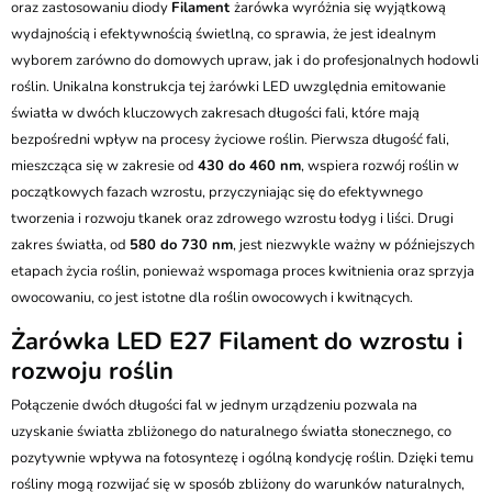
oraz zastosowaniu diody
Filament
żarówka wyróżnia się wyjątkową
wydajnością i efektywnością świetlną, co sprawia, że jest idealnym
wyborem zarówno do domowych upraw, jak i do profesjonalnych hodowli
roślin. Unikalna konstrukcja tej żarówki LED uwzględnia emitowanie
światła w dwóch kluczowych zakresach długości fali, które mają
bezpośredni wpływ na procesy życiowe roślin. Pierwsza długość fali,
mieszcząca się w zakresie od
430 do 460 nm
, wspiera rozwój roślin w
początkowych fazach wzrostu, przyczyniając się do efektywnego
tworzenia i rozwoju tkanek oraz zdrowego wzrostu łodyg i liści. Drugi
zakres światła, od
580 do 730 nm
, jest niezwykle ważny w późniejszych
etapach życia roślin, ponieważ wspomaga proces kwitnienia oraz sprzyja
owocowaniu, co jest istotne dla roślin owocowych i kwitnących.
Żarówka LED E27 Filament do wzrostu i
rozwoju roślin
Połączenie dwóch długości fal w jednym urządzeniu pozwala na
uzyskanie światła zbliżonego do naturalnego światła słonecznego, co
pozytywnie wpływa na fotosyntezę i ogólną kondycję roślin. Dzięki temu
rośliny mogą rozwijać się w sposób zbliżony do warunków naturalnych,