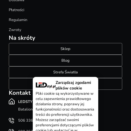
Płatności
Regulamin
Zwroty
Na skróty
Sklep
Blog
Strefa Światła
Zarządzaj zgodami
Konfigurator szynoprzewodów
plików cookie
Kontakt
Pliki cookie są wykorzystywane w
celu zapewnienia prawidłowego
LEDSTYL.pl
działania strony, poprawy jej
Batalionów Chłopskich 12, 94-058 Łódź
funkcjonalności oraz dostosowania
treści do preferencji użytkownika.
Możesz zarządzać swoimi
506 336 320
preferencjami dotyczącymi plików
cookie lub wyłączyć je w