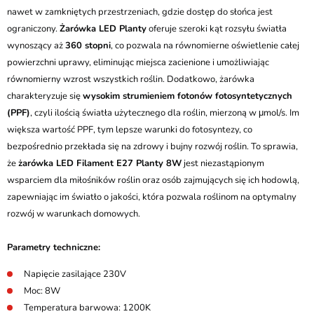
nawet w zamkniętych przestrzeniach, gdzie dostęp do słońca jest
ograniczony.
Żarówka LED Planty
oferuje szeroki kąt rozsyłu światła
wynoszący aż
360 stopni
, co pozwala na równomierne oświetlenie całej
powierzchni uprawy, eliminując miejsca zacienione i umożliwiając
równomierny wzrost wszystkich roślin. Dodatkowo, żarówka
charakteryzuje się
wysokim strumieniem fotonów fotosyntetycznych
(PPF)
, czyli ilością światła użytecznego dla roślin, mierzoną w μmol/s. Im
większa wartość PPF, tym lepsze warunki do fotosyntezy, co
bezpośrednio przekłada się na zdrowy i bujny rozwój roślin. To sprawia,
że
żarówka LED Filament E27 Planty 8W
jest niezastąpionym
wsparciem dla miłośników roślin oraz osób zajmujących się ich hodowlą,
zapewniając im światło o jakości, która pozwala roślinom na optymalny
rozwój w warunkach domowych.
Parametry techniczne:
Napięcie zasilające 230V
Moc: 8W
Temperatura barwowa: 1200K