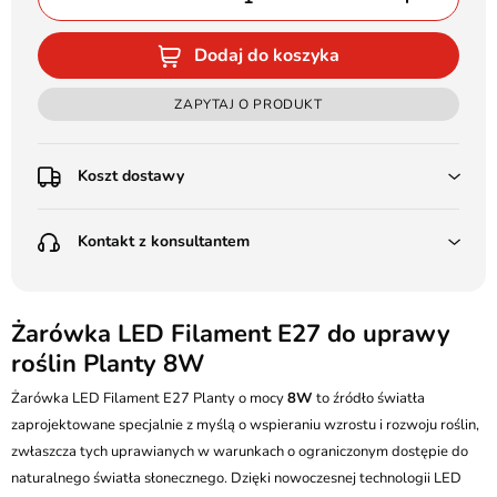
Dodaj do koszyka
ZAPYTAJ O PRODUKT
Koszt dostawy
Przedpłata:
Kontakt z konsultantem
Poczta Polska Kurier 48H - 11 zł
Kurier GLS - 15 zł
Przesyłka Gabarytowa - 30 zł
LEDSTYL.pl
Darmowa dostawa już od 500 zł
Batalionów Chłopskich 12, 94-058 Łódź
Żarówka LED Filament E27 do uprawy
(od 1000 zł dla gabarytów, nie dotyczy produktów 3m)
roślin Planty 8W
506 336 320
Pobranie:
Żarówka LED Filament E27 Planty o mocy
Poczta Polska Kurier 48H - 16 zł
8W
to źródło światła
kontakt@ledstyl.pl
Kurier GLS - 20 zł
zaprojektowane specjalnie z myślą o wspieraniu wzrostu i rozwoju roślin,
Przesyłka Gabarytowa - 35 zł
zwłaszcza tych uprawianych w warunkach o ograniczonym dostępie do
naturalnego światła słonecznego. Dzięki nowoczesnej technologii LED