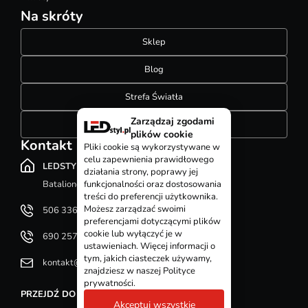
Na skróty
Sklep
Blog
Strefa Światła
Zarządzaj zgodami
Konfigurator szynoprzewodów
plików cookie
Kontakt
Pliki cookie są wykorzystywane w
celu zapewnienia prawidłowego
LEDSTYL.pl
działania strony, poprawy jej
Batalionów Chłopskich 12, 94-058 Łódź
funkcjonalności oraz dostosowania
treści do preferencji użytkownika.
Możesz zarządzać swoimi
506 336 320
preferencjami dotyczącymi plików
cookie lub wyłączyć je w
690 257 092
ustawieniach. Więcej informacji o
tym, jakich ciasteczek używamy,
kontakt@ledstyl.pl
znajdziesz w naszej Polityce
prywatności.
PRZEJDŹ DO DZIAŁU KONTAKT
Akceptuj wszystkie