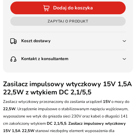
Dodaj do koszyka
ZAPYTAJ O PRODUKT
Koszt dostawy
Przedpłata:
Kontakt z konsultantem
Poczta Polska Kurier 48H - 11 zł
Kurier GLS - 15 zł
Przesyłka Gabarytowa - 30 zł
LEDSTYL.pl
Darmowa dostawa już od 500 zł
Batalionów Chłopskich 12, 94-058 Łódź
Zasilacz impulsowy wtyczkowy 15V 1,5A
(od 1000 zł dla gabarytów, nie dotyczy produktów 3m)
22,5W z wtykiem DC 2,1/5,5
506 336 320
Pobranie:
Zasilacz wtyczkowy przeznaczony do zasilania urządzeń
Poczta Polska Kurier 48H - 16 zł
15V
o mocy do
kontakt@ledstyl.pl
Kurier GLS - 20 zł
22,5W
. Urządzenie impulsowe o stabilizowanym napięciu wyjściowym,
Przesyłka Gabarytowa - 35 zł
wyposażone we wtyk do gniazda sieci 230V oraz kabel o długości 141
cm zakończony wtykiem
DC 2,1/5,5
.
Zasilacz impulsowy wtyczkowy
15V 1,5A 22,5W
stanowi niezbędny element wyposażenia dla