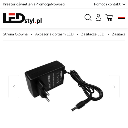
Kreator oświetlenia
Promocje
Nowości
Pomoc i kontakt
Strona Główna
Akcesoria do taśm LED
Zasilacze LED
Zasilacz