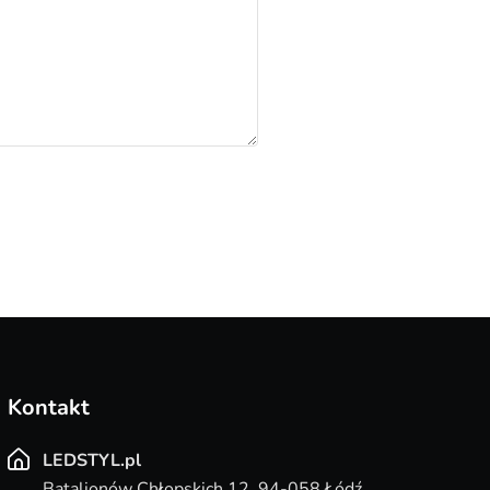
Kontakt
LEDSTYL.pl
Batalionów Chłopskich 12, 94-058 Łódź