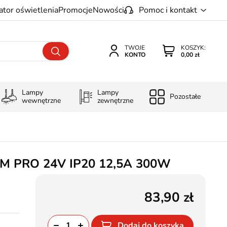
ator oświetlenia
Promocje
Nowości
Pomoc i kontakt
TWOJE
KOSZYK:
KONTO
0,00 zł
Lampy
Lampy
Pozostałe
wewnętrzne
zewnętrzne
LIM PRO 24V IP20 12,5A 300W
83,90
Dodaj do koszyka