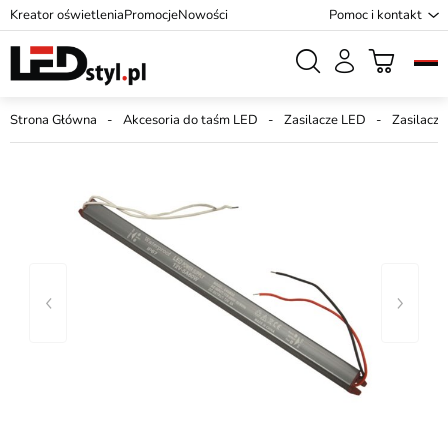
Kreator oświetlenia
Promocje
Nowości
Pomoc i kontakt
Strona Główna
Akcesoria do taśm LED
Zasilacze LED
Zasilacz 