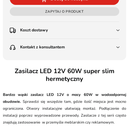
ZAPYTAJ O PRODUKT
Koszt dostawy
Przedpłata:
Kontakt z konsultantem
Poczta Polska Kurier 48H - 11 zł
Kurier GLS - 15 zł
Przesyłka Gabarytowa - 30 zł
LEDSTYL.pl
Darmowa dostawa już od 500 zł
Batalionów Chłopskich 12, 94-058 Łódź
Zasilacz LED 12V 60W super slim
(od 1000 zł dla gabarytów, nie dotyczy produktów 3m)
hermetyczny
506 336 320
Pobranie:
Poczta Polska Kurier 48H - 16 zł
kontakt@ledstyl.pl
Kurier GLS - 20 zł
Bardzo wąski zasilacz LED 12V o mocy 60W w wodoodpornej
Przesyłka Gabarytowa - 35 zł
obudowie.
Sprawdzi się wszędzie tam, gdzie ilość miejsca jest mocno
ograniczona. Otwory instalacyjne ułatwiają montaż. Podłączenie do
instalacji poprzez wyprowadzone przewody. Zasilacze z tej serii często
znajdują zastosowanie w przemyśle meblarskim czy reklamowym.