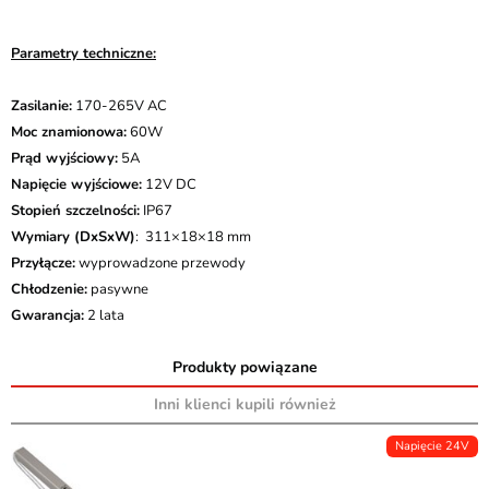
Parametry techniczne:
Zasilanie:
170-265V AC
Moc znamionowa:
60W
Prąd wyjściowy:
5A
Napięcie wyjściowe:
12V DC
Stopień szczelności:
IP67
Wymiary (DxSxW)
: 311×18×18 mm
Przyłącze:
wyprowadzone przewody
Chłodzenie:
pasywne
Gwarancja:
2 lata
Produkty powiązane
Inni klienci kupili również
Napięcie 24V