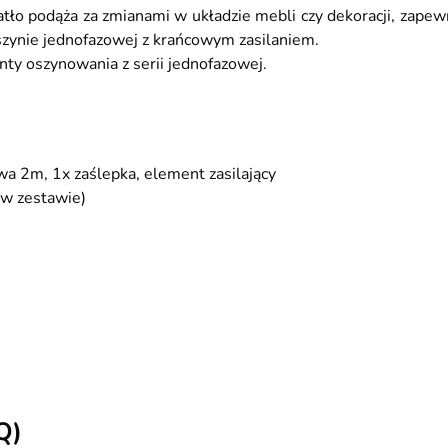
atło podąża za zmianami w układzie mebli czy dekoracji, zapew
 szynie jednofazowej z krańcowym zasilaniem.
ty oszynowania z serii jednofazowej.
a 2m, 1x zaślepka, element zasilający
w zestawie)
Q)