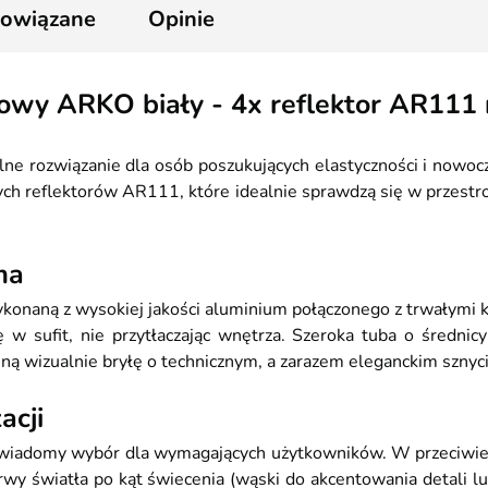
2
powiązane
Opinie
owy ARKO biały - 4x reflektor AR111 
lne rozwiązanie dla osób poszukujących elastyczności i nowoc
h reflektorów AR111, które idealnie sprawdzą się w przestro
ma
konaną z wysokiej jakości aluminium połączonego z trwałym
ię w sufit, nie przytłaczając wnętrza. Szeroka tuba o średn
ną wizualnie bryłę o technicznym, a zarazem eleganckim sznyci
acji
wiadomy wybór dla wymagających użytkowników. W przeciwie
rwy światła po kąt świecenia (wąski do akcentowania detali l