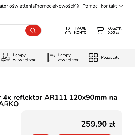
ator oświetlenia
Promocje
Nowości
Pomoc i kontakt
TWOJE
KOSZYK:
KONTO
0,00 zł
Lampy
Lampy
Pozostałe
wewnętrzne
zewnętrzne
 4x reflektor AR111 120x90mm na
y ARKO
259,90