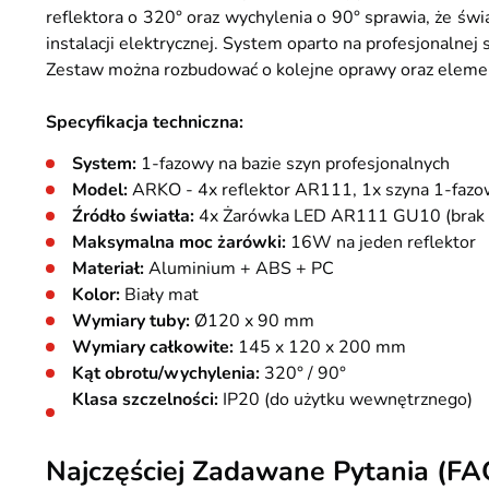
reflektora o 320° oraz wychylenia o 90° sprawia, że świ
instalacji elektrycznej. System oparto na profesjonalnej
Zestaw można rozbudować o kolejne oprawy oraz elemen
Specyfikacja techniczna:
System:
1-fazowy na bazie szyn profesjonalnych
Model:
ARKO - 4x reflektor AR111, 1x szyna 1-fazow
Źródło światła:
4x Żarówka LED AR111 GU10 (brak 
Maksymalna moc żarówki:
16W na jeden reflektor
Materiał:
Aluminium + ABS + PC
Kolor:
Biały mat
Wymiary tuby:
Ø120 x 90 mm
Wymiary całkowite:
145 x 120 x 200 mm
Kąt obrotu/wychylenia:
320° / 90°
Klasa szczelności:
IP20 (do użytku wewnętrznego)
Najczęściej Zadawane Pytania (FA