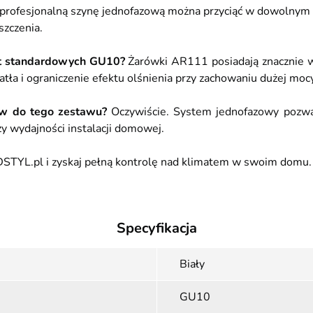
 profesjonalną szynę jednofazową można przyciąć w dowolnym m
zczenia.
st standardowych GU10?
Żarówki AR111 posiadają znacznie wi
tła i ograniczenie efektu olśnienia przy zachowaniu dużej mocy
ów do tego zestawu?
Oczywiście. System jednofazowy poz
zy wydajności instalacji domowej.
STYL.pl i zyskaj pełną kontrolę nad klimatem w swoim domu.
Specyfikacja
Biały
GU10