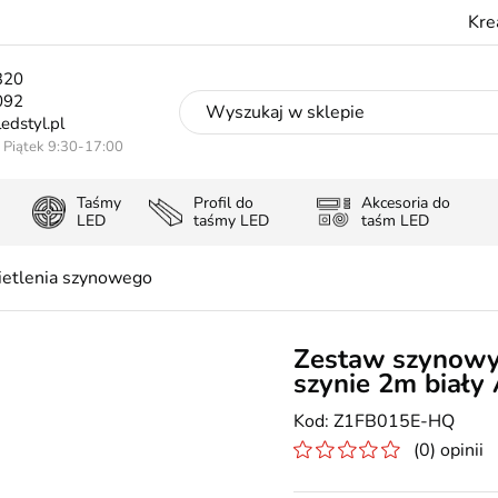
Kre
320
092
edstyl.pl
- Piątek 9:30-17:00
Taśmy
Profil do
Akcesoria do
LED
taśmy LED
taśm LED
etlenia szynowego
Zestaw szynowy
szynie 2m biał
Z1FB015E-HQ
(0) opinii