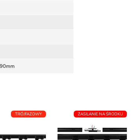
ć 90mm
TRÓJFAZOWY
ZASILANIE NA ŚRODKU