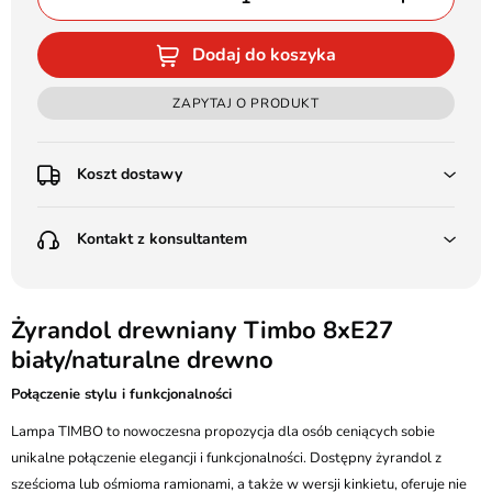
Dodaj do koszyka
ZAPYTAJ O PRODUKT
Koszt dostawy
Przedpłata:
Kontakt z konsultantem
Poczta Polska Kurier 48H - 11 zł
Kurier GLS - 15 zł
Przesyłka Gabarytowa - 30 zł
LEDSTYL.pl
Darmowa dostawa już od 500 zł
Batalionów Chłopskich 12, 94-058 Łódź
Żyrandol drewniany Timbo 8xE27
(od 1000 zł dla gabarytów, nie dotyczy produktów 3m)
biały/naturalne drewno
506 336 320
Pobranie:
Połączenie stylu i funkcjonalności
Poczta Polska Kurier 48H - 16 zł
kontakt@ledstyl.pl
Kurier GLS - 20 zł
Lampa TIMBO to nowoczesna propozycja dla osób ceniących sobie
Przesyłka Gabarytowa - 35 zł
unikalne połączenie elegancji i funkcjonalności. Dostępny żyrandol z
sześcioma lub ośmioma ramionami, a także w wersji kinkietu, oferuje nie