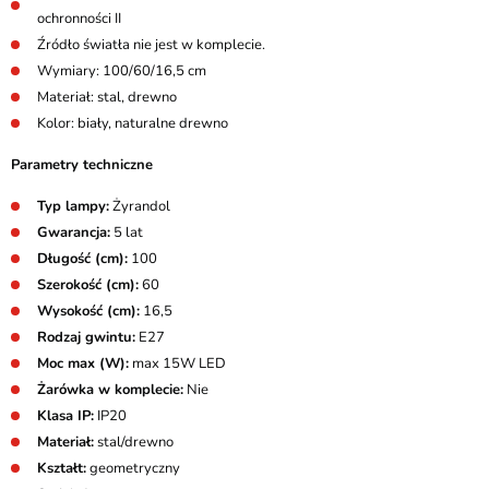
ochronności II
Źródło światła nie jest w komplecie.
Wymiary: 100/60/16,5 cm
Materiał: stal, drewno
Kolor: biały, naturalne drewno
Parametry techniczne
Typ lampy:
Żyrandol
Gwarancja:
5 lat
Długość (cm):
100
Szerokość (cm):
60
Wysokość (cm):
16,5
Rodzaj gwintu:
E27
Moc max (W):
max 15W LED
Żarówka w komplecie:
Nie
Klasa IP:
IP20
Materiał:
stal/drewno
Kształt:
geometryczny