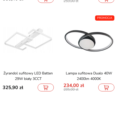
259,00
PROMOCJA
Żyrandol sufitowy LED Batten
Lampa sufitowa Dualo 40W
29W biały 3CCT
2400lm 4000K
234,00
325,90
285,00