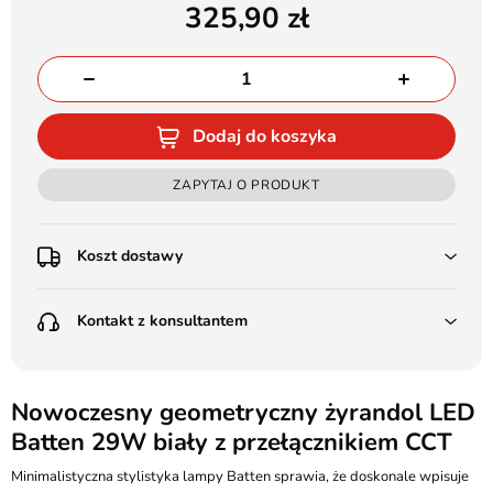
325,90
Dodaj do koszyka
ZAPYTAJ O PRODUKT
Koszt dostawy
Przedpłata:
Kontakt z konsultantem
Poczta Polska Kurier 48H - 11 zł
Kurier GLS - 15 zł
Przesyłka Gabarytowa - 30 zł
LEDSTYL.pl
Darmowa dostawa już od 500 zł
Batalionów Chłopskich 12, 94-058 Łódź
Nowoczesny geometryczny żyrandol LED
(od 1000 zł dla gabarytów, nie dotyczy produktów 3m)
Batten 29W biały z przełącznikiem CCT
506 336 320
Pobranie:
Minimalistyczna stylistyka lampy Batten sprawia, że doskonale wpisuje
Poczta Polska Kurier 48H - 16 zł
kontakt@ledstyl.pl