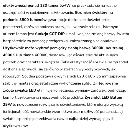
efektywności ponad 130 lumenów/W
, co przekłada się na realne
oszczędności w codziennym użytkowaniu.
Strumień świetlny na
poziomie 3800 lumenów
gwarantuje doskonałe doświetlenie
przestrzeni, zarówno podczas pracy, jak i w czasie relaksu. Istotnym
atutem lampy jest
funkcja CCT DIP
, umożliwiająca zmianę barwy światła
bezpośrednio za pomocą przełącznika umieszczonego na obudowie.
Użytkownik może wybrać pomiędzy ciepłą barwą 3000K, neutralną
4000K lub zimną 6000K
, dostosowując oświetlenie do aktualnych
potrzeb oraz charakteru wnętrza. Taka elastyczność sprawia, że żyrandol
doskonale sprawdzi się zarówno w strefach wypoczynkowych, jak i
roboczych. Solidna podstawa o wymiarach 620 x 60 x 35 mm zapewnia
stabilny montaż oraz estetyczne wykończenie sufitu.
Zintegrowane
źródło światła LED
eliminuje konieczność wymiany żarówek, podnosząc
komfort użytkowania i niezawodność produktu.
Żyrandol LED Batten
29W
to nowoczesne rozwiązanie oświetleniowe, które oferuje wysoką
funkcjonalność, nowatorskie wzornictwo oraz możliwość personalizacji
światła, spełniając oczekiwania nawet najbardziej wymagających
użytkowników.