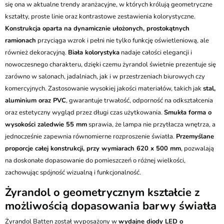
Kurier GLS - 20 zł
się ona w aktualne trendy aranżacyjne, w których królują geometryczne
Przesyłka Gabarytowa - 35 zł
kształty, proste linie oraz kontrastowe zestawienia kolorystyczne.
Konstrukcja oparta na dynamicznie ułożonych, prostokątnych
ramionach
przyciąga wzrok i pełni nie tylko funkcję oświetleniową, ale
również dekoracyjną.
Biała kolorystyka
nadaje całości elegancji i
nowoczesnego charakteru, dzięki czemu żyrandol świetnie prezentuje się
zarówno w salonach, jadalniach, jak i w przestrzeniach biurowych czy
komercyjnych. Zastosowanie wysokiej jakości materiałów, takich jak
stal,
aluminium oraz PVC
, gwarantuje trwałość, odporność na odkształcenia
oraz estetyczny wygląd przez długi czas użytkowania.
Smukła forma o
wysokości zaledwie 55 mm
sprawia, że lampa nie przytłacza wnętrza, a
jednocześnie zapewnia równomierne rozproszenie światła.
Przemyślane
proporcje całej konstrukcji, przy wymiarach 620 x 500 mm
, pozwalają
na doskonałe dopasowanie do pomieszczeń o różnej wielkości,
zachowując spójność wizualną i funkcjonalność.
Żyrandol o geometrycznym kształcie z
możliwością dopasowania barwy światła
Żyrandol Batten został wyposażony w
wydajne diody LED o