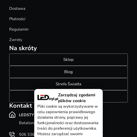
Dostawa
Płatności
Regulamin
Zwroty
Na skróty
Sklep
Blog
Strefa Światła
Zarządzaj zgodami
Konfigurator szynoprzewodów
plików cookie
Kontakt
Pliki cookie są wykorzystywane w
celu zapewnienia prawidłowego
LEDSTYL.pl
działania strony, poprawy jej
Batalionów Chłopskich 12, 94-058 Łódź
funkcjonalności oraz dostosowania
treści do preferencji użytkownika.
Możesz zarządzać swoimi
506 336 320