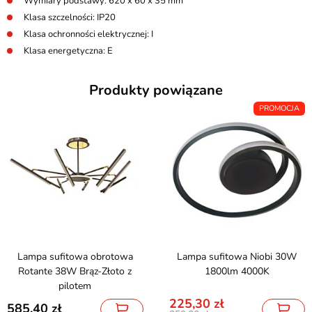
Wymiary podstawy: 620 x 60 x 35 mm
Klasa szczelności: IP20
Klasa ochronności elektrycznej: I
Klasa energetyczna: E
Produkty powiązane
PROMOCJA
Lampa sufitowa obrotowa
Lampa sufitowa Niobi 30W
Rotante 38W Brąz-Złoto z
1800lm 4000K
pilotem
225,30
585,40