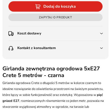
Dodaj do koszyka
ZAPYTAJ O PRODUKT
Koszt dostawy
Przedpłata:
Kontakt z konsultantem
Poczta Polska Kurier 48H - 11 zł
Kurier GLS - 15 zł
Przesyłka Gabarytowa - 30 zł
LEDSTYL.pl
Darmowa dostawa już od 500 zł
Batalionów Chłopskich 12, 94-058 Łódź
Girlanda zewnętrzna ogrodowa 5xE27
(od 1000 zł dla gabarytów, nie dotyczy produktów 3m)
Crete 5 metrów - czarna
506 336 320
Pobranie:
Girlanda ogrodowa Crete o długości 5 metrów w kolorze czarnym to
Poczta Polska Kurier 48H - 16 zł
kontakt@ledstyl.pl
Kurier GLS - 20 zł
idealne rozwiązanie do oświetlenia przestrzeni na świeżym powietrzu,
Przesyłka Gabarytowa - 35 zł
które łączy w sobie funkcjonalność oraz estetykę. Wyposażona w
pięć
gniazd E27
, rozmieszczonych równomiernie co jeden metr, pozwala na
stworzenie wyjątkowej atmosfery w ogrodzie, na tarasie lub