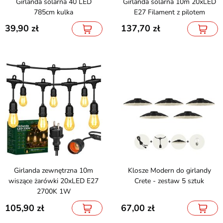
Girlanda solarna 40 LED
Girlanda solarna 10m 20xLED
785cm kulka
E27 Filament z pilotem
39,90
137,70
Girlanda zewnętrzna 10m
Klosze Modern do girlandy
wiszące żarówki 20xLED E27
Crete - zestaw 5 sztuk
2700K 1W
105,90
67,00