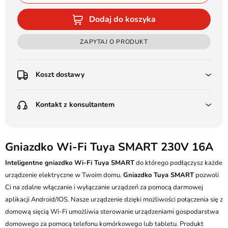
Dodaj do koszyka
ZAPYTAJ O PRODUKT
Koszt dostawy
Przedpłata:
Kontakt z konsultantem
Poczta Polska Kurier 48H - 11 zł
Kurier GLS - 15 zł
Przesyłka Gabarytowa - 30 zł
LEDSTYL.pl
Darmowa dostawa już od 500 zł
Batalionów Chłopskich 12, 94-058 Łódź
Gniazdko Wi-Fi Tuya SMART 230V 16A
(od 1000 zł dla gabarytów, nie dotyczy produktów 3m)
506 336 320
Inteligentne gniazdko Wi-Fi Tuya SMART
do którego podłączysz każde
Pobranie:
urządzenie elektryczne w Twoim domu.
Gniazdko Tuya SMART
pozwoli
Poczta Polska Kurier 48H - 16 zł
kontakt@ledstyl.pl
Kurier GLS - 20 zł
Ci na zdalne włączanie i wyłączanie urządzeń za pomocą darmowej
Przesyłka Gabarytowa - 35 zł
aplikacji Android/IOS. Nasze urządzenie dzięki możliwości połączenia się z
domową sięcią Wi-Fi umożliwia sterowanie urządzeniami gospodarstwa
domowego za pomocą telefonu komórkowego lub tabletu. Produkt