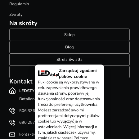
Regulamin
Zwroty
Na skróty
Sklep
Blog
Strefa Światła
Zarządzaj zgodami
Konfigurator szynoprzewodów
plików cookie
Kontakt
Pliki cookie są wykorzystywane w
celu zapewnienia prawidłowego
LEDSTYL.pl
działania strony, poprawy jej
Batalionów Chłopskich 12, 94-058 Łódź
funkcjonalności oraz dostosowania
treści do preferencji użytkownika.
Możesz zarządzać swoimi
506 336 320
preferencjami dotyczącymi plików
cookie lub wyłączyć je w
690 257 092
ustawieniach. Więcej informacji o
tym, jakich ciasteczek używamy,
kontakt@ledstyl.pl
znajdziesz w naszej Polityce