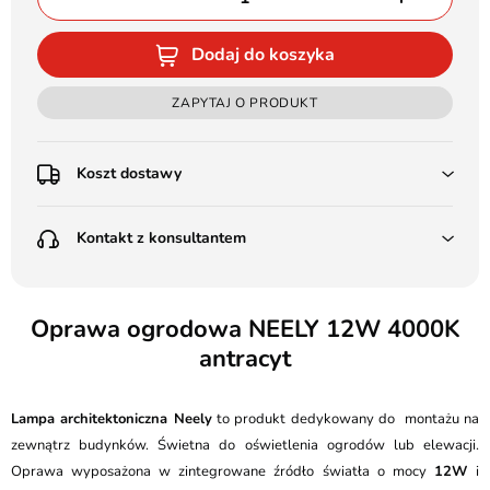
Dodaj do koszyka
ZAPYTAJ O PRODUKT
Koszt dostawy
Przedpłata:
Kontakt z konsultantem
Poczta Polska Kurier 48H - 11 zł
Kurier GLS - 15 zł
Przesyłka Gabarytowa - 30 zł
LEDSTYL.pl
Darmowa dostawa już od 500 zł
Batalionów Chłopskich 12, 94-058 Łódź
Oprawa ogrodowa NEELY 12W 4000K
(od 1000 zł dla gabarytów, nie dotyczy produktów 3m)
antracyt
506 336 320
Pobranie:
Poczta Polska Kurier 48H - 16 zł
kontakt@ledstyl.pl
Kurier GLS - 20 zł
Lampa architektoniczna Neely
to produkt dedykowany do montażu na
Przesyłka Gabarytowa - 35 zł
zewnątrz budynków. Świetna do oświetlenia ogrodów lub elewacji.
Oprawa wyposażona w zintegrowane źródło światła o mocy
12W
i